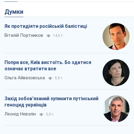
Думки
Як протидіяти російській балістиці
Віталій Портников
14,5 т.
Попри все, Київ вистоїть. Бо здатися
означає втратити все
Ольга Айвазовська
9,9 т.
Захід зобов'язаний зупинити путінський
геноцид українців
Леонід Невзлін
3,0 т.