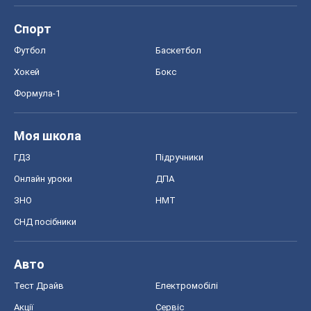
Спорт
Футбол
Баскетбол
Хокей
Бокс
Формула-1
Моя школа
ГДЗ
Підручники
Онлайн уроки
ДПА
ЗНО
НМТ
СНД посібники
Авто
Тест Драйв
Електромобілі
Акції
Сервіс