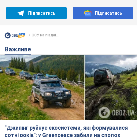
Підписатись
Підписатись
ЗСУ на півдні...
Важливе
"Джипінг руйнує екосистеми, які формувалися
сотні років": у Greenpeace забили на сполох