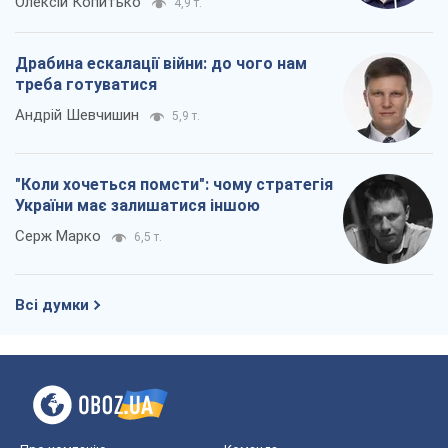
Олексій Копитько
4,9 т.
Драбина ескалації війни: до чого нам
треба готуватися
Андрій Шевчишин
5,9 т.
"Коли хочеться помсти": чому стратегія
України має залишатися іншою
Серж Марко
6,5 т.
Всі думки