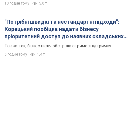
10 годин тому
5,0 т.
"Потрібні швидкі та нестандартні підходи":
Корецький пообіцяв надати бізнесу
пріоритетний доступ до наявних складських
приміщень
Так чи так, бізнес після обстрілів отримає підтримку
6 годин тому
1,4 т.