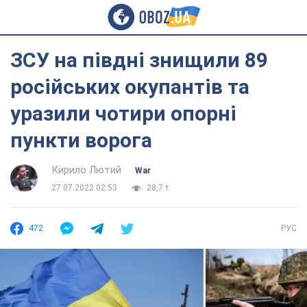
ЗСУ на півдні знищили 89
російських окупантів та
уразили чотири опорні
пункти ворога
Кирило Лютий
War
27.07.2022 02:53
28,7 т.
472
РУС