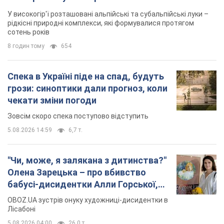
У високогір'ї розташовані альпійські та субальпійські луки –
рідкісні природні комплекси, які формувалися протягом
сотень років
8 годин тому
654
Спека в Україні піде на спад, будуть
грози: синоптики дали прогноз, коли
чекати зміни погоди
Зовсім скоро спека поступово відступить
5.08.2026 14:59
6,7 т.
"Чи, може, я залякана з дитинства?"
Олена Зарецька – про вбивство
бабусі-дисидентки Алли Горської,
критику Дмитра Стуса та втечу в
OBOZ.UA зустрів онуку художниці-дисидентки в
Португалію з 5 дітьми
Лісабоні
5.08.2026 04:00
26,0 т.