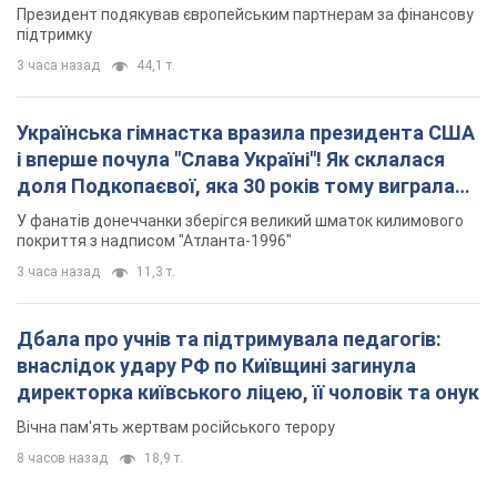
Президент подякував європейським партнерам за фінансову
підтримку
3 часа назад
44,1 т.
Українська гімнастка вразила президента США
і вперше почула "Слава Україні"! Як склалася
доля Подкопаєвої, яка 30 років тому виграла
"золото" Олімпіади
У фанатів донеччанки зберігся великий шматок килимового
покриття з надписом "Атланта-1996"
3 часа назад
11,3 т.
Дбала про учнів та підтримувала педагогів:
внаслідок удару РФ по Київщині загинула
директорка київського ліцею, її чоловік та онук
Вічна пам'ять жертвам російського терору
8 часов назад
18,9 т.