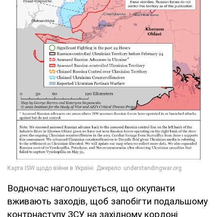
Водночас наголошується, що окупанти
вживають заходів, щоб запобігти подальшому
контрнаступу ЗСУ на західному кордоні