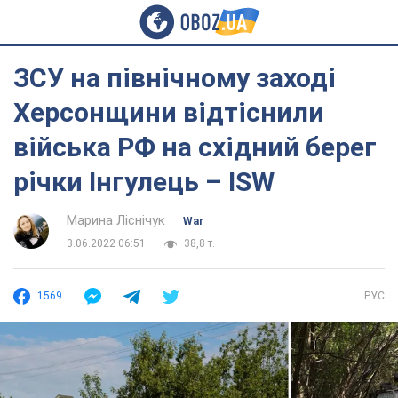
ЗСУ на північному заході
Херсонщини відтіснили
війська РФ на східний берег
річки Інгулець – ISW
Марина Ліснічук
War
3.06.2022 06:51
38,8 т.
1569
РУС