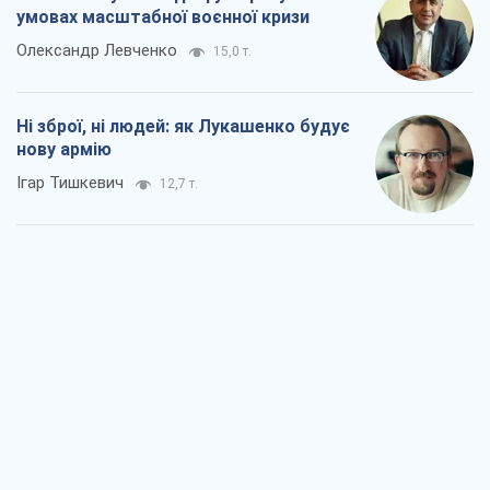
умовах масштабної воєнної кризи
Олександр Левченко
15,0 т.
Ні зброї, ні людей: як Лукашенко будує
нову армію
Ігар Тишкевич
12,7 т.