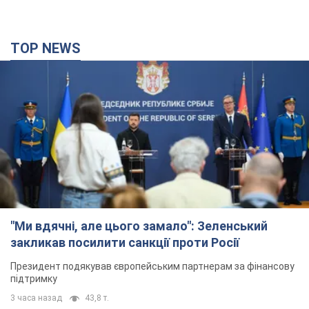
TOP NEWS
"Ми вдячні, але цього замало": Зеленський
закликав посилити санкції проти Росії
Президент подякував європейським партнерам за фінансову
підтримку
3 часа назад
43,8 т.