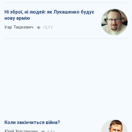
Ні зброї, ні людей: як Лукашенко будує
нову армію
Ігар Тишкевич
12,7 т.
Коли закінчиться війна?
Юрій Хрістензен
6,9 т.