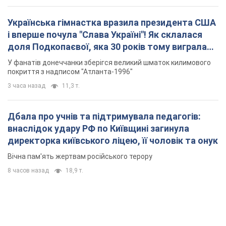
Українська гімнастка вразила президента США
і вперше почула "Слава Україні"! Як склалася
доля Подкопаєвої, яка 30 років тому виграла
"золото" Олімпіади
У фанатів донеччанки зберігся великий шматок килимового
покриття з надписом "Атланта-1996"
3 часа назад
11,3 т.
Дбала про учнів та підтримувала педагогів:
внаслідок удару РФ по Київщині загинула
директорка київського ліцею, її чоловік та онук
Вічна пам'ять жертвам російського терору
8 часов назад
18,9 т.