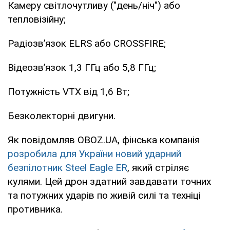
Камеру світлочутливу ("день/ніч") або
тепловізійну;
Радіозвʼязок ELRS або CROSSFIRE;
Відеозвʼязок 1,3 ГГц або 5,8 ГГц;
Потужність VTX від 1,6 Вт;
Безколекторні двигуни.
Як повідомляв OBOZ.UA, фінська компанія
розробила для України новий ударний
безпілотник Steel Eagle ER
, який стріляє
кулями. Цей дрон здатний завдавати точних
та потужних ударів по живій силі та техніці
противника.