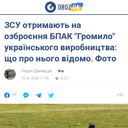
ЗСУ отримають на
озброєння БПАК "Громило"
українського виробництва:
що про нього відомо. Фото
Надія Данищук
War
31.01.2025 17:05
6,2 т.
77
РУС