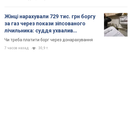
Жінці нарахували 729 тис. грн боргу
за газ через покази зіпсованого
лічильника: суддя ухвалив
неочікуване рішення
Чи треба платити борг через донарахування
7 часов назад
30,9 т.