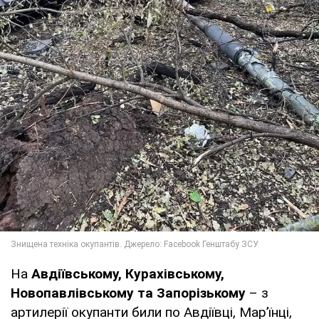
На
Авдіївському, Курахівському,
Новопавлівському та Запорізькому
– з
артилерії окупанти били по Авдіївці, Мар’їнці,