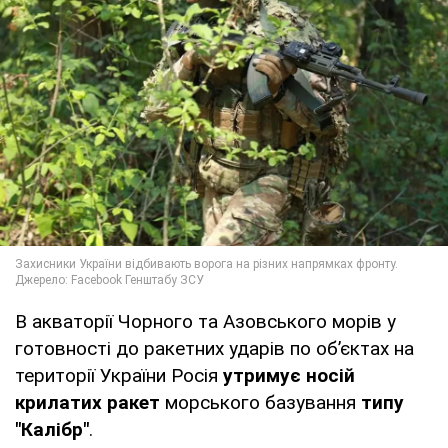
В акваторії Чорного та Азовського морів у
готовності до ракетних ударів по об’єктах на
території України Росія
утримує носій
крилатих ракет
морського базування
типу
"Калібр"
.