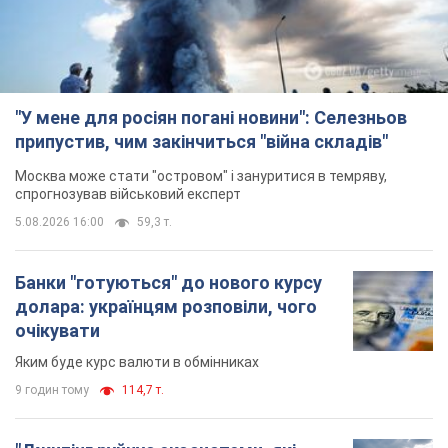
Банки "готуються" до нового курсу
долара: українцям розповіли, чого
очікувати
Яким буде курс валюти в обмінниках
9 годин тому
114,7 т.
"Джипінг руйнує екосистеми, які
формувалися сотні років": у
Greenpeace забили на сполох
У високогір'ї розташовані альпійські та
субальпійські луки – рідкісні природні
комплекси, які формувалися протягом сотень років
10 годин тому
1,1 т.