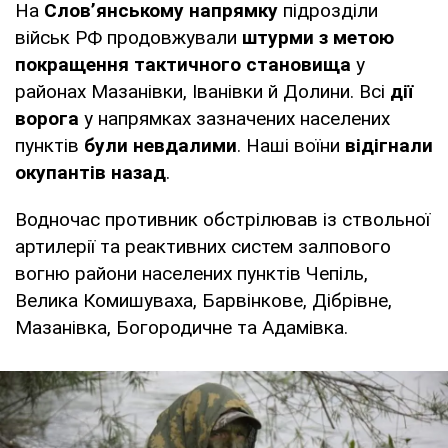
На
Слов’янському напрямку
підрозділи
військ РФ продовжували
штурми з метою
покращення тактичного становища
у
районах Мазанівки, Іванівки й Долини. Всі
дії
ворога
у напрямках зазначених населених
пунктів
були невдалими
. Наші воїни
відігнали
окупантів назад
.
Водночас противник обстрілював із ствольної
артилерії та реактивних систем залпового
вогню райони населених пунктів Чепіль,
Велика Комишуваха, Барвінкове, Дібрівне,
Мазанівка, Богородичне та Адамівка.