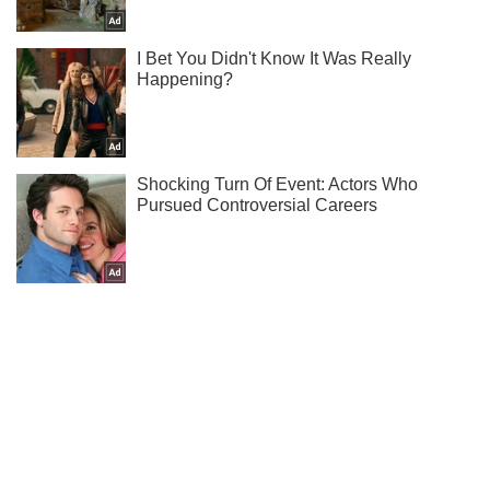
Підпишись на Telegram-канал і подивись, що відбудеться
далі!
Підписатись
Підписатись
ЗСУ придушили ворожий...