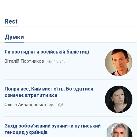
Попри все, Київ вистоїть. Бо здатися
означає втратити все
Ольга Айвазовська
10,6 т.
Захід зобов'язаний зупинити путінський
геноцид українців
Леонід Невзлін
4,2 т.