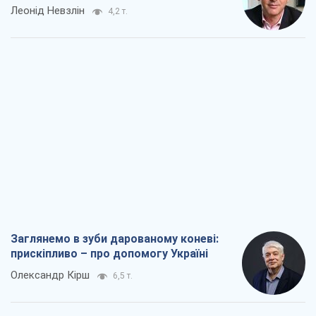
Заглянемо в зуби дарованому коневі:
прискіпливо – про допомогу Україні
Олександр Кірш
6,5 т.
Між жахливою війною і ще гіршим
миром на умовах агресора, або
Безвихідність – теж зброя Росії
Олексій Копитько
5,9 т.
Драбина ескалації війни: до чого нам
треба готуватися
Андрій Шевчишин
6,8 т.
"Коли хочеться помсти": чому стратегія