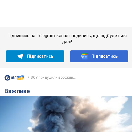
Важливе
"У мене для росіян погані новини": Селезньов
припустив, чим закінчиться "війна складів"
Москва може стати "островом" і зануритися в темряву,
спрогнозував військовий експерт
5.08.2026 16:00
59,3 т.