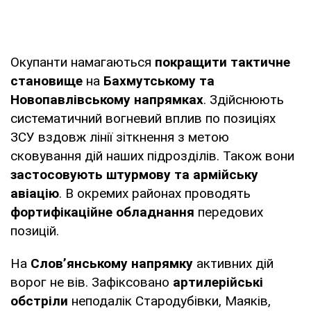
Окупанти намагаються
покращити тактичне
становище
на
Бахмутському та
Новопавлівському напрямках
. Здійснюють
систематичний вогневий вплив по позиціях
ЗСУ вздовж лінії зіткнення з метою
сковування дій наших підрозділів. Також вони
застосовують штурмову та армійську
авіацію
. В окремих районах проводять
фортифікаційне обладнання
передових
позицій.
На
Словʼянському напрямку
активних дій
ворог не вів. Зафіксовано
артилерійські
обстріли
неподалік Стародубівки, Маяків,