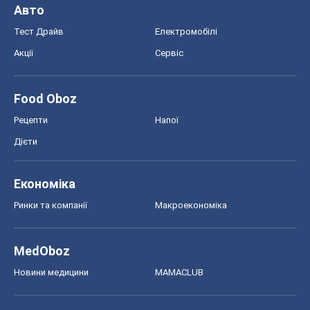
Ринки та компанії
Макроекономіка
MedOboz
Новини медицини
MAMACLUB
Шоу
Афіша
Плітки
Краса
Мода
Жіночий журнал