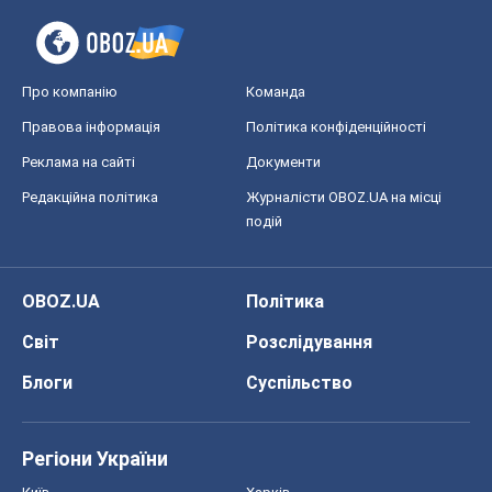
Світ
Розслідування
Блоги
Суспільство
Регіони України
Київ
Харків
Запоріжжя
Дніпро
Черкаси
Спорт
Футбол
Баскетбол
Хокей
Бокс
Формула-1
Моя школа