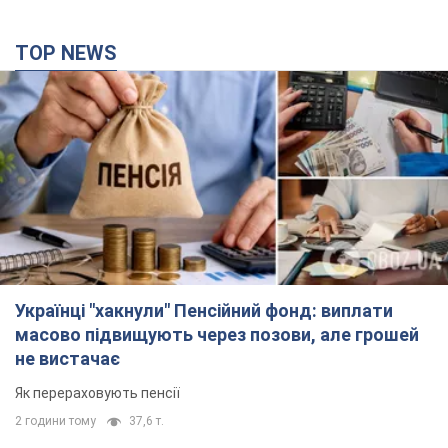
Українці "хакнули" Пенсійний фонд: виплати
масово підвищують через позови, але грошей
не вистачає
Як перераховують пенсії
2 години тому
37,6 т.
Під атакою був НПЗ: у російському Ярославлі
прогриміла серія вибухів. Фото і відео
У промисловій зоні зафіксовано кілька осередків пожежі
2 години тому
2,6 т.
ЗСУ відмінусували ще 1330 окупантів та збили
понад 1800 російських БПЛА – Генштаб
Чисельність путінської армії скорочується
2 години тому
16,0 т.