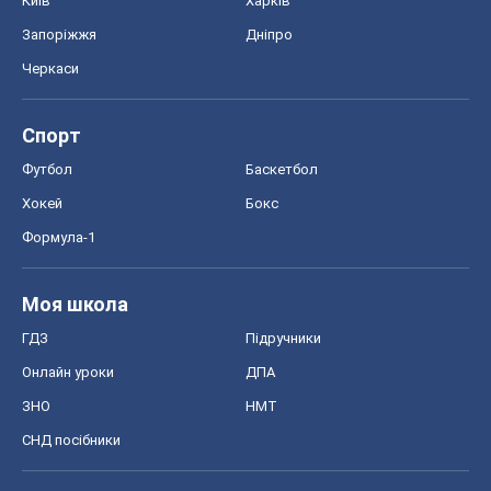
ГДЗ
Підручники
Онлайн уроки
ДПА
ЗНО
НМТ
СНД посібники
Авто
Тест Драйв
Електромобілі
Акції
Сервіс
Food Oboz
Рецепти
Напої
Дієти
Економіка