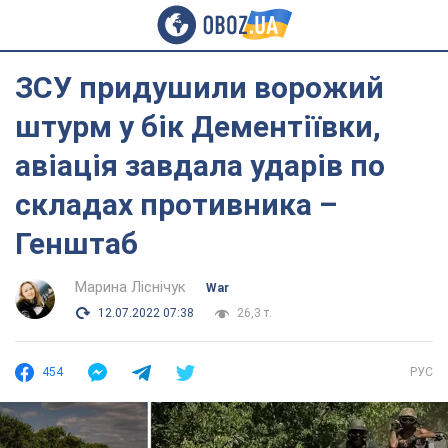
ЗСУ придушили ворожий
штурм у бік Дементіївки,
авіація завдала ударів по
складах противника –
Генштаб
Марина Ліснічук
War
12.07.2022 07:38
26,3 т.
454
РУС