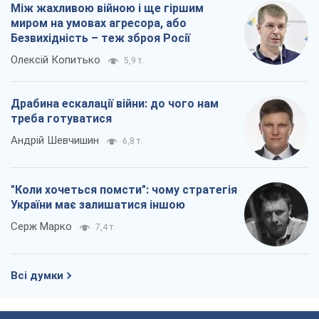
України має залишатися іншою
Серж Марко
7,4 т.
Всі думки
Про компанію
Команда
Правова інформація
Політика конфіденційності
Реклама на сайті
Документи
Редакційна політика
Журналісти OBOZ.UA на місці
подій
OBOZ.UA
Політика