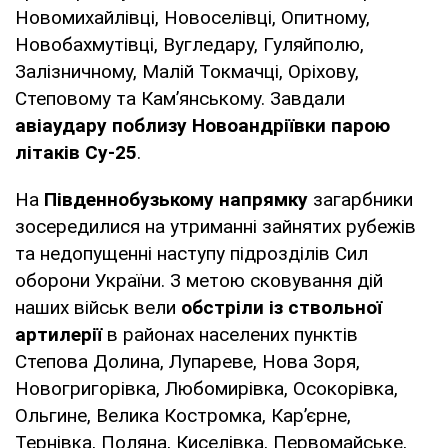
Новомихайлівці, Новоселівці, Опитному,
Новобахмутівці, Вугледару, Гуляйполю,
Залізничному, Малій Токмачці, Оріхову,
Степовому та Кам’янському. Завдали
авіаудару поблизу Новоандріївки парою
літаків Су-25
.
На
Південнобузькому напрямку
загарбники
зосередилися на утриманні зайнятих рубежів
та недопущенні наступу підрозділів Сил
оборони України. З метою сковування дій
наших військ вели
обстріли із ствольної
артилерії
в районах населених пунктів
Степова Долина, Лупареве, Нова Зоря,
Новогригорівка, Любомирівка, Осокорівка,
Ольгине, Велика Костромка, Кар’єрне,
Тернівка, Поляна, Киселівка, Первомайське,