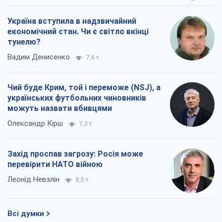
можуть назвати вбивцями
Олександр Кірш
7,3 т.
Захід проспав загрозу: Росія може
перевірити НАТО війною
Леонід Невзлін
8,5 т.
Всі думки
Про компанію
Команда
Правова інформація
Політика конфіденційності
Реклама на сайті
Документи