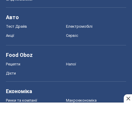
Рецепти
Напої
Дієти
Економіка
Ринки та компанії
Макроекономіка
MedOboz
Новини медицини
MAMACLUB
Шоу
Афіша
Плітки
Краса
Мода
Жіночий журнал