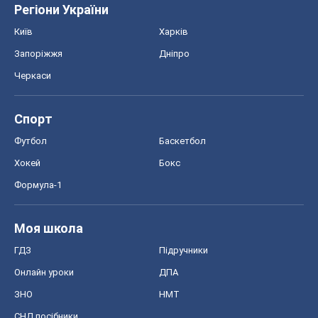
Хокей
Бокс
Формула-1
Моя школа
ГДЗ
Підручники
Онлайн уроки
ДПА
ЗНО
НМТ
СНД посібники
Авто
Тест Драйв
Електромобілі
Акції
Сервіс
Food Oboz