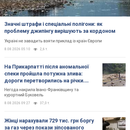
На Прикарпатті після аномальної
спеки пройшла потужна злива:
дороги перетворились на річки.
Відео
Негода накрила Івано-Франківщину та
курортний Буковель
8.08.2026 09:27
37,0 т.
Жінці нарахували 729 тис. грн боргу
за газ через покази зіпсованого
лічильника: суддя ухвалив
неочікуване рішення
Чи треба платити борг через донарахування
8.08.2026 14:43
31,9 т.