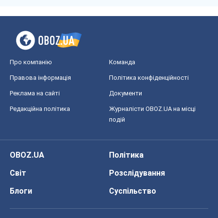
Редакційна політика
Журналісти OBOZ.UA на місці
подій
OBOZ.UA
Політика
Світ
Розслідування
Блоги
Суспільство
Регіони України
Київ
Харків
Запоріжжя
Дніпро
Черкаси
Спорт
Футбол
Баскетбол