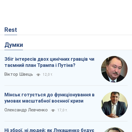
Збіг інтересів двох цинічних гравців чи
таємний план Трампа і Путіна?
Віктор Швець
12,0 т.
Мінськ готується до функціонування в
умовах масштабної воєнної кризи
Олександр Левченко
17,0 т.
Ні зброї, ні людей: як Лукашенко будує
нову армію
Ігар Тишкевич
14,4 т.