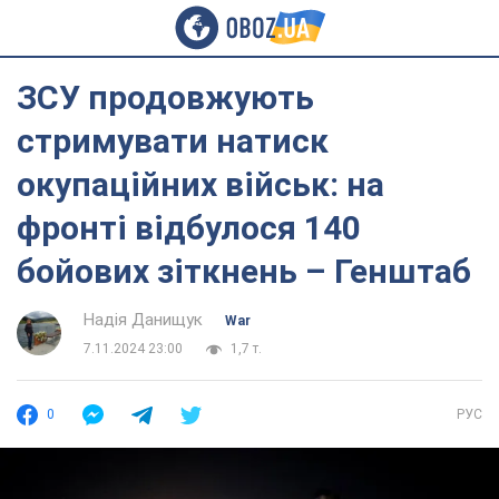
ЗСУ продовжують
стримувати натиск
окупаційних військ: на
фронті відбулося 140
бойових зіткнень – Генштаб
Надія Данищук
War
7.11.2024 23:00
1,7 т.
0
РУС