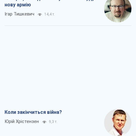
Коли закінчиться війна?
Юрій Хрістензен
9,3 т.
Україна вступила в надзвичайний
економічний стан. Чи є світло вкінці
тунелю?
Вадим Денисенко
7,6 т.
Чий буде Крим, той і переможе (NSJ), а
українських футбольних чиновників