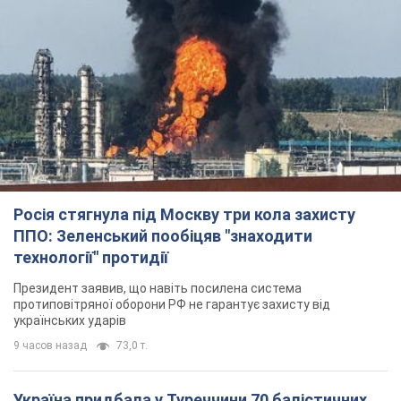
Росія стягнула під Москву три кола захисту
ППО: Зеленський пообіцяв "знаходити
технології" протидії
Президент заявив, що навіть посилена система
протиповітряної оборони РФ не гарантує захисту від
українських ударів
9 часов назад
73,0 т.
Україна придбала у Туреччини 70 балістичних
ракет і багато іншого озброєння: у Держдепі
США оприлюднили список
Держдеп вже поставив до відома американський Конгрес
10 часов назад
13,3 т.
"Нас почули на одне вухо": у містах України 24-й
день поспіль тривають мітинги на підтримку