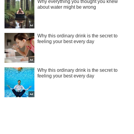
Ти ще не читаєш наш Telegram? А даремно! Підписуйся
Підписатись
Підписатись