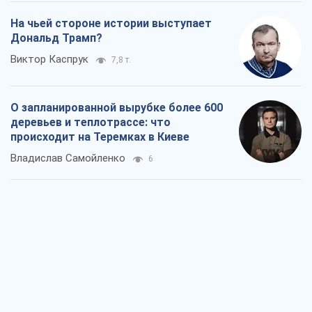
Rest
Мнения
Кремль переносит войну в тыл Европы:
под угрозой критическая логистика
Виктор Ягун
9,6 т.
На чьей стороне истории выступает
Дональд Трамп?
Виктор Каспрук
7,8 т.