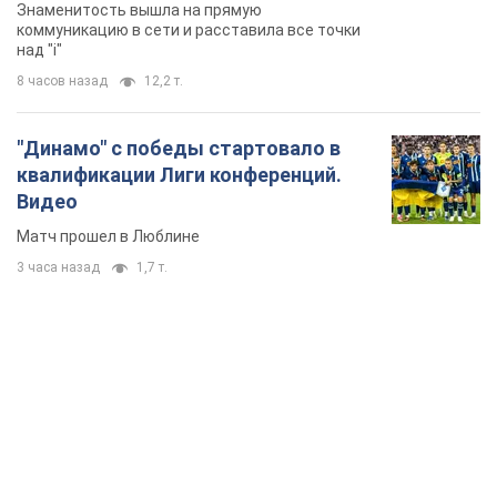
Супруга тяжелобольного Джо Байдена
назвала первый симптом, который
сигнализировал о его "агрессивном" раке
Сначала врачи не обратили на это должного внимания
6.08.2026 12:46
15,3 т.
Отпуск Леси Никитюк в Карпатах
обернулся скандалом: почему
ведущую несправедливо захейтили
Знаменитость вышла на прямую
коммуникацию в сети и расставила все точки
над "i"
8 часов назад
12,2 т.
"Динамо" с победы стартовало в