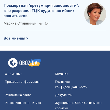
Андрей Клименко
2,1 т.
Два супертурнира Магучих: спортивній
календарь осени-2026
Александр Липенко
5,6 т.
Ракетный щит и меч Украины: ставка
на производство собственных ракет
Кирилл Татаринов
2,8 т.
Посмертная "презумпция виновности":
кто разрешил ТЦК судить погибших
защитников
Марина Ставнійчук
6,4 т.