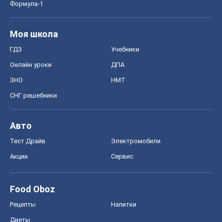
Регионы Украины
Киев
Харьков
Запорожье
Днепр
Черкассы
Спорт
Футбол
Баскетбол
Хоккей
Бокс
Формула-1
Моя школа
ГДЗ
Учебники
Онлайн уроки
ДПА