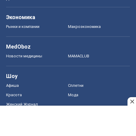
ЗНО
НМТ
СНГ решебники
Авто
Тест Драйв
Электромобили
Акции
Сервис
Food Oboz
Рецепты
Напитки
Диеты
Экономика
Рынки и компании
Mакроэкономика