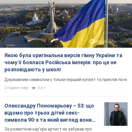
Якою була оригінальна версія гімну України та
чому її боялася Російська імперія: про це не
розповідають у школі
Державним символом є тільки перший куплет та приспів пісні
2 години тому
6,6 т.
Олександру Пономарьову – 53: що
відомо про трьох дітей секс-
символа 90-х та який вигляд вони
мають
За розвитком кар'єри артист не забував про