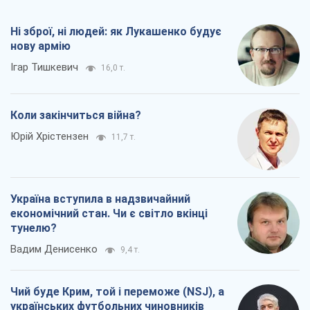
Ні зброї, ні людей: як Лукашенко будує
нову армію
Ігар Тишкевич
16,0 т.
Коли закінчиться війна?
Юрій Хрістензен
11,7 т.
Україна вступила в надзвичайний
економічний стан. Чи є світло вкінці
тунелю?
Вадим Денисенко
9,4 т.
Чий буде Крим, той і переможе (NSJ), а
українських футбольних чиновників