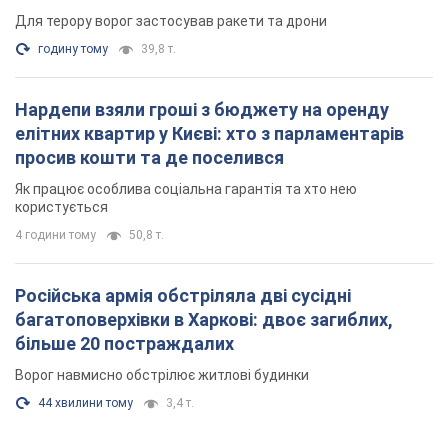
Для терору ворог застосував ракети та дрони
годину тому
39,8 т.
Нардепи взяли гроші з бюджету на оренду
елітних квартир у Києві: хто з парламентарів
просив кошти та де поселився
Як працює особлива соціальна гарантія та хто нею
користується
4 години тому
50,8 т.
Російська армія обстріляла дві сусідні
багатоповерхівки в Харкові: двоє загиблих,
більше 20 постраждалих
Ворог навмисно обстрілює житлові будинки
44 хвилини тому
3,4 т.