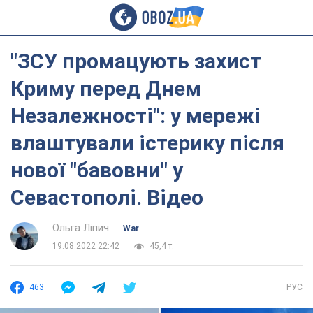
"ЗСУ промацують захист
Криму перед Днем
Незалежності": у мережі
влаштували істерику після
нової "бавовни" у
Севастополі. Відео
Ольга Ліпич
War
19.08.2022 22:42
45,4 т.
463
РУС