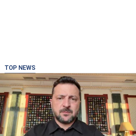
"Захист нашого життя": Зеленський про
антибалістику FREYJA, санкції проти Росії й
підтримку аграріїв. Відео
Європейські партнери долучаються до спільного проєкту
10 годин тому
79,5 т.
З 1 вересня українським вчителям підвищать
зарплати: Корецький розкрив деталі
Одночасно з підвищенням зарплат педагогам уряд