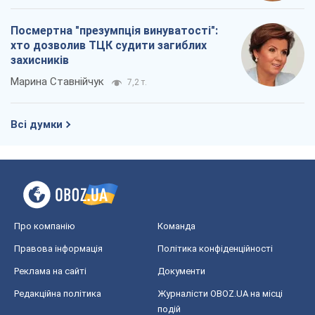
Про компанію
Команда
Правова інформація
Політика конфіденційності
Реклама на сайті
Документи
Редакційна політика
Журналісти OBOZ.UA на місці
подій
OBOZ.UA
Політика
Світ
Розслідування
Блоги
Суспільство
Регіони України
Київ
Харків