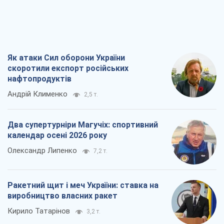
календар осені 2026 року
Олександр Липенко
7,2 т.
Ракетний щит і меч України: ставка на
виробництво власних ракет
Кирило Татарінов
3,2 т.
Посмертна "презумпція винуватості":
хто дозволив ТЦК судити загиблих
захисників
Марина Ставнійчук
7,2 т.
Всі думки