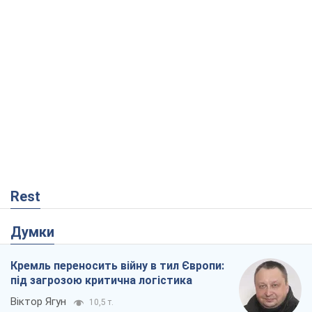
Rest
Думки
Кремль переносить війну в тил Європи:
під загрозою критична логістика
Віктор Ягун
10,5 т.
На якому боці історії виступає Дональд
Трамп?
Віктор Каспрук
8,7 т.
Про заплановану вирубку більше 600
дерев і теплотрасу: що відбувається на
Теремках у Києві
Владислав Самойленко
438