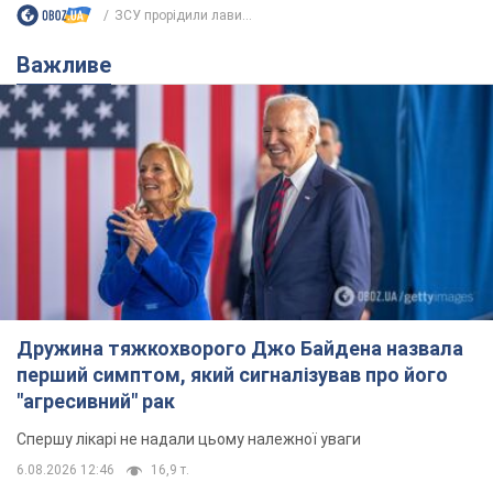
Дружина тяжкохворого Джо Байдена назвала
перший симптом, який сигналізував про його
"агресивний" рак
Спершу лікарі не надали цьому належної уваги
6.08.2026 12:46
16,9 т.
Відпустка Лесі Нікітюк у Карпатах
обернулася скандалом: чому ведучу
несправедливо захейтили
Знаменитість вийшла на пряму комунікацію в
мережі та розставила всі крапки над "і"
6.08.2026 17:32
13,6 т.
"Динамо" з перемоги стартувало у
кваліфікації Ліги конференцій. Відео