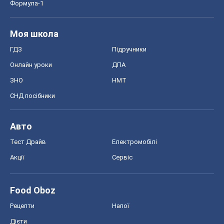
Тест Драйв
Електромобілі
Акції
Сервіс
Food Oboz
Рецепти
Напої
Дієти
Економіка
Ринки та компанії
Макроекономіка
MedOboz
Новини медицини
MAMACLUB
Шоу