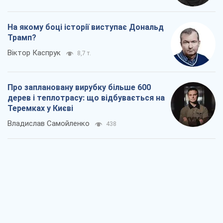
Як атаки Сил оборони України
скоротили експорт російських
нафтопродуктів
Андрій Клименко
2,5 т.
Два супертурніри Магучіх: спортивний