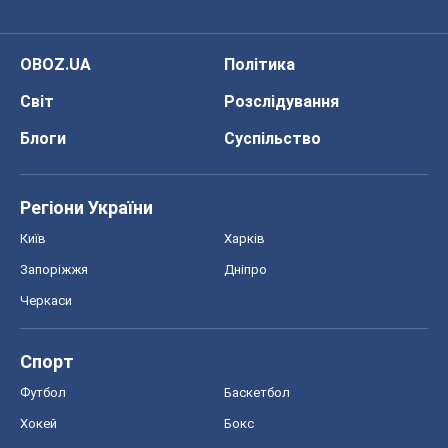
Запоріжжя
Дніпро
Черкаси
Спорт
Футбол
Баскетбол
Хокей
Бокс
Формула-1
Моя школа
ГДЗ
Підручники
Онлайн уроки
ДПА
ЗНО
НМТ
СНД посібники
Авто