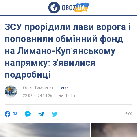
ЗСУ прорідили лави ворога і
поповнили обмінний фонд
на Лимано-Куп’янському
напрямку: з'явилися
подробиці
Олег Тимченко
War
22.02.2024 14:26
12,5 т.
53
РУС