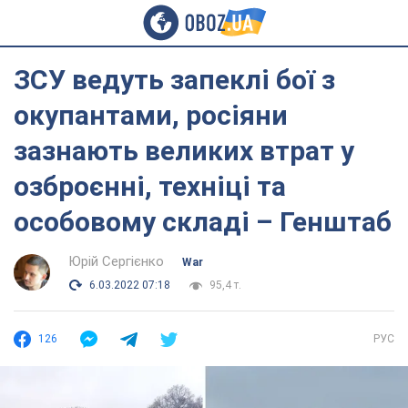
ЗСУ ведуть запеклі бої з
окупантами, росіяни
зазнають великих втрат у
озброєнні, техніці та
особовому складі – Генштаб
Юрій Сергієнко
War
6.03.2022 07:18
95,4 т.
126
РУС