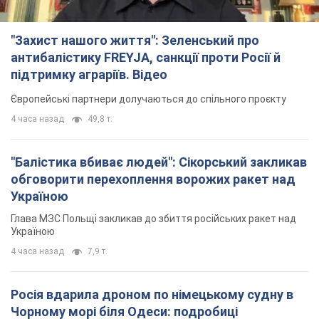
Україною
Глава МЗС Польщі закликав до збиття російських ракет над
Україною
4 часа назад
7,9 т.
Росія вдарила дроном по німецькому судну в
Чорному морі біля Одеси: подробиці
Під час евакуації екіпажу російські терористи завдали ще
одного удару безпілотником по судну
3 часа назад
2,2 т.