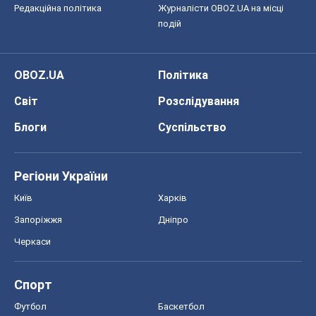
Київ
Харків
Запоріжжя
Дніпро
Черкаси
Спорт
Футбол
Баскетбол
Хокей
Бокс
Формула-1
Моя школа
ГДЗ
Підручники
Онлайн уроки
ДПА
ЗНО
НМТ
СНД посібники