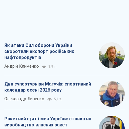
Два супертурніри Магучіх: спортивний
календар осені 2026 року
Олександр Липенко
5,1 т.
Ракетний щит і меч України: ставка на
виробництво власних ракет
Кирило Татарінов
2,7 т.
Посмертна "презумпція винуватості":
хто дозволив ТЦК судити загиблих
захисників
Марина Ставнійчук
6,1 т.
Всі думки