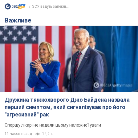
Дружина тяжкохворого Джо Байдена назвала
перший симптом, який сигналізував про його
"агресивний" рак
Спершу лікарі не надали цьому належної уваги
11 часов назад
14,9 т.
Відпустка Лесі Нікітюк у Карпатах
обернулася скандалом: чому ведучу
несправедливо захейтили
Знаменитість вийшла на пряму комунікацію в
мережі та розставила всі крапки над "і"
7 часов назад
11,8 т.
Не лише через зарплату: чому
українці не поспішають