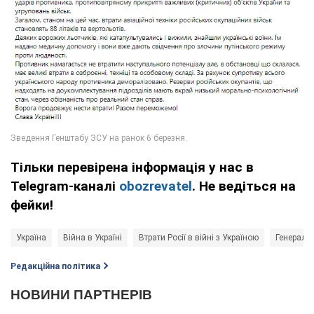
Тільки перевірена інформація у нас в
Telegram-каналі
obozrevatel
. Не ведіться на
фейки!
Україна
Війна в Україні
Втрати Росії в війні з Україною
Генераль
Редакційна політика