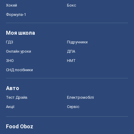
Авто
Тест Драйв
Електромобілі
Акції
Сервіс
Food Oboz
Рецепти
Напої
Дієти
Економіка
Ринки та компанії
Макроекономіка
MedOboz
Новини медицини
MAMACLUB