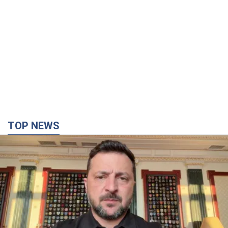
"Захист нашого життя": Зеленський про
антибалістику FREYJA, санкції проти Росії й
підтримку аграріїв. Відео
Європейські партнери долучаються до спільного проєкту
4 часа назад
49,8 т.
"Балістика вбиває людей": Сікорський закликав
обговорити перехоплення ворожих ракет над