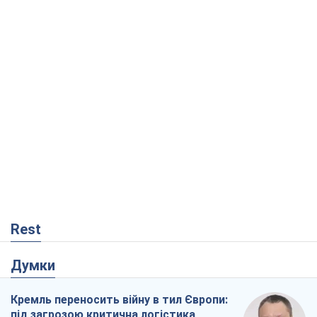
Rest
Думки
Кремль переносить війну в тил Європи:
під загрозою критична логістика
Віктор Ягун
9,4 т.
На якому боці історії виступає Дональд
Трамп?
Віктор Каспрук
7,7 т.
В Києві вирубали понад 300 великих
дерев заради теплотраси і всупереч
Генплану