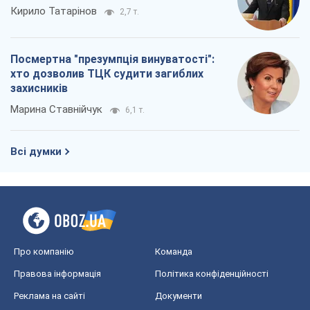
Про компанію
Команда
Правова інформація
Політика конфіденційності
Реклама на сайті
Документи
Редакційна політика
Журналісти OBOZ.UA на місці
подій
OBOZ.UA
Політика
Світ
Розслідування
Блоги
Суспільство
Регіони України