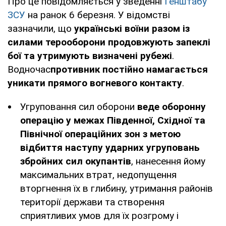
Про це повідомляється у зведенні
Генштабу
ЗСУ
на ранок 6 березня. У відомстві
зазначили, що
українські воїни разом із
силами терооборони продовжують запеклі
бої та утримують визначені рубежі
.
Водночас
противник постійно намагається
уникати прямого вогневого контакту
.
Угруповання сил оборони
веде оборонну
операцію у межах Південної, Східної та
Північної операційних зон з метою
відбиття наступу ударних угруповань
збройних сил окупантів
, нанесення йому
максимальних втрат, недопущення
вторгнення їх в глибину, утримання районів
території держави та створення
сприятливих умов для їх розгрому і