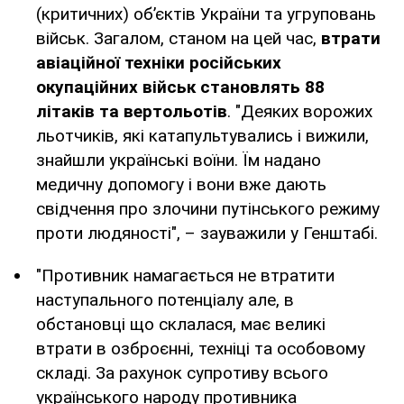
(критичних) об’єктів України та угруповань
військ. Загалом, станом на цей час,
втрати
авіаційної техніки російських
окупаційних військ становлять 88
літаків та вертольотів
. "Деяких ворожих
льотчиків, які катапультувались і вижили,
знайшли українські воїни. Їм надано
медичну допомогу і вони вже дають
свідчення про злочини путінського режиму
проти людяності", – зауважили у Генштабі.
"Противник намагається не втратити
наступального потенціалу але, в
обстановці що склалася, має великі
втрати в озброєнні, техніці та особовому
складі. За рахунок супротиву всього
українського народу противника