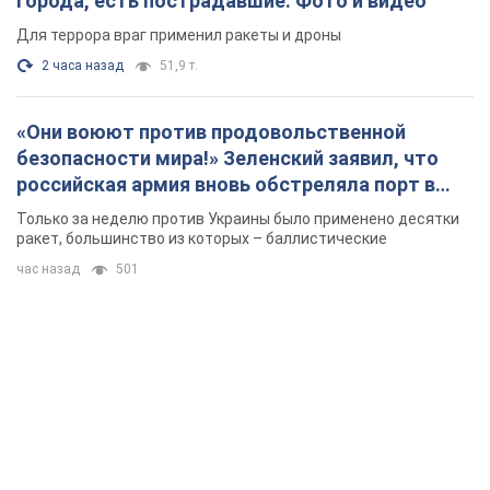
города, есть пострадавшие. Фото и видео
Для террора враг применил ракеты и дроны
2 часа назад
51,9 т.
«Они воюют против продовольственной
безопасности мира!» Зеленский заявил, что
российская армия вновь обстреляла порт в
Одессе
Только за неделю против Украины было применено десятки
ракет, большинство из которых – баллистические
час назад
501