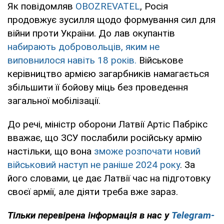
Як повідомляв
OBOZREVATEL
, Росія
продовжує зусилля щодо формування сил для
війни проти України. До лав окупантів
набирають добровольців, яким не
виповнилося навіть 18 років.
Військове
керівництво армією загарбників намагається
збільшити її бойову міць без проведення
загальної мобілізації.
До речі, міністр оборони Латвії Артіс Пабрікс
вважає, що ЗСУ послабили російську армію
настільки, що вона
зможе розпочати новий
військовий наступ не раніше 2024 року
. За
його словами, це дає Латвії час на підготовку
своєї армії, але діяти треба вже зараз.
Тільки перевірена інформація в нас у
Telegram-