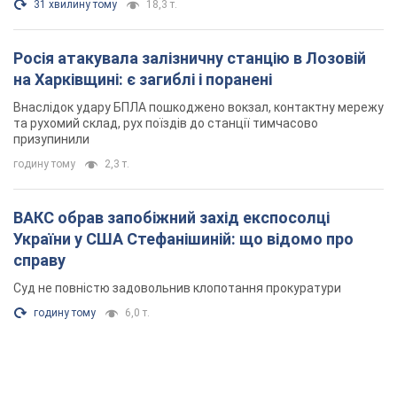
31 хвилину тому
18,3 т.
Росія атакувала залізничну станцію в Лозовій
на Харківщині: є загиблі і поранені
Внаслідок удару БПЛА пошкоджено вокзал, контактну мережу
та рухомий склад, рух поїздів до станції тимчасово
призупинили
годину тому
2,3 т.
ВАКС обрав запобіжний захід експосолці
України у США Стефанішиній: що відомо про
справу
Суд не повністю задовольнив клопотання прокуратури
годину тому
6,0 т.