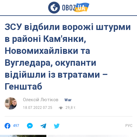
ЗСУ відбили ворожі штурми
в районі Кам'янки,
Новомихайлівки та
Вугледара, окупанти
відійшли із втратами –
Генштаб
Олексій Лютіков
War
18.07.2022 07:25
29,8 т.
497
РУС