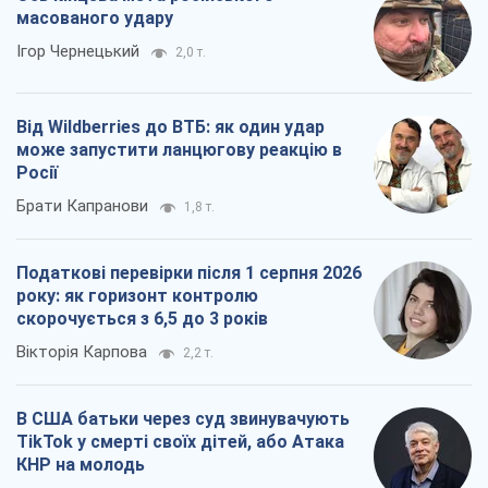
масованого удару
Ігор Чернецький
2,0 т.
Від Wildberries до ВТБ: як один удар
може запустити ланцюгову реакцію в
Росії
Брати Капранови
1,8 т.
Податкові перевірки після 1 серпня 2026
року: як горизонт контролю
скорочується з 6,5 до 3 років
Вікторія Карпова
2,2 т.
В США батьки через суд звинувачують
TikTok у смерті своїх дітей, або Атака
КНР на молодь