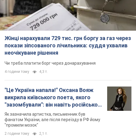
Жінці нарахували 729 тис. грн боргу за газ через
покази зіпсованого лічильника: суддя ухвалив
неочікуване рішення
Чи треба платити борг через донарахування
4 години тому
4,3 т.
"Це Україна напала!" Оксана Вояж
викрила київського поета, якого
"зазомбували": він навіть російської
не знав, а тепер хоче геноциду
Як зазначила артистка, письменник був
українців
фанатом України, але після переїзду в РФ йому
"промили мозок"
2 години тому
2,1 т.