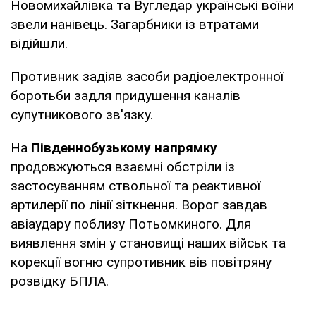
Новомихайлівка та Вугледар українські воїни
звели нанівець. Загарбники із втратами
відійшли.
Противник задіяв засоби радіоелектронної
боротьби задля придушення каналів
супутникового зв'язку.
На
Південнобузькому напрямку
продовжуються взаємні обстріли із
застосуванням ствольної та реактивної
артилерії по лінії зіткнення. Ворог завдав
авіаудару поблизу Потьомкиного. Для
виявлення змін у становищі наших військ та
корекції вогню супротивник вів повітряну
розвідку БПЛА.