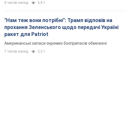
8 часов назад
6,8 т.
"Нам теж вони потрібні": Трамп відповів на
прохання Зеленського щодо передачі Україні
ракет для Patriot
Американські запаси окремих боєприпасів обмежені
7 часов назад
2,5 т.