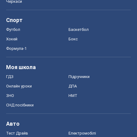
Черкаси
Спорт
Футбол
Баскетбол
Хокей
Бокс
Формула-1
Моя школа
ГДЗ
Підручники
Онлайн уроки
ДПА
ЗНО
НМТ
СНД посібники
Авто
Тест Драйв
Електромобілі