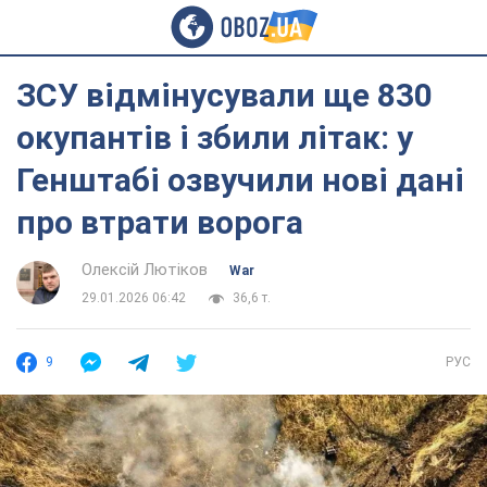
ЗСУ відмінусували ще 830
окупантів і збили літак: у
Генштабі озвучили нові дані
про втрати ворога
Олексій Лютіков
War
29.01.2026 06:42
36,6 т.
9
РУС