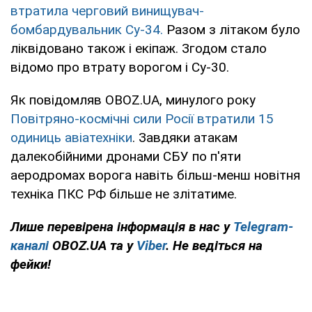
втратила черговий винищувач-
бомбардувальник Су-34.
Разом з літаком було
ліквідовано також і екіпаж. Згодом стало
відомо про втрату ворогом і Су-30.
Як повідомляв OBOZ.UA, минулого року
Повітряно-космічні сили Росії втратили 15
одиниць авіатехніки
. Завдяки атакам
далекобійними дронами СБУ по п'яти
аеродромах ворога навіть більш-менш новітня
техніка ПКС РФ більше не злітатиме.
Лише перевірена інформація в нас у
Telegram-
каналі
OBOZ.UA та у
Viber
. Не ведіться на
фейки!