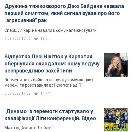
Дружина тяжкохворого Джо Байдена назвала
перший симптом, який сигналізував про його
"агресивний" рак
Спершу лікарі не надали цьому належної уваги
6.08.2026 12:46
18,0 т.
Відпустка Лесі Нікітюк у Карпатах
обернулася скандалом: чому ведучу
несправедливо захейтили
Знаменитість вийшла на пряму комунікацію в
мережі та розставила всі крапки над "і"
6.08.2026 17:32
14,7 т.
"Динамо" з перемоги стартувало у
кваліфікації Ліги конференцій. Відео
Матч відбувся в Любліні