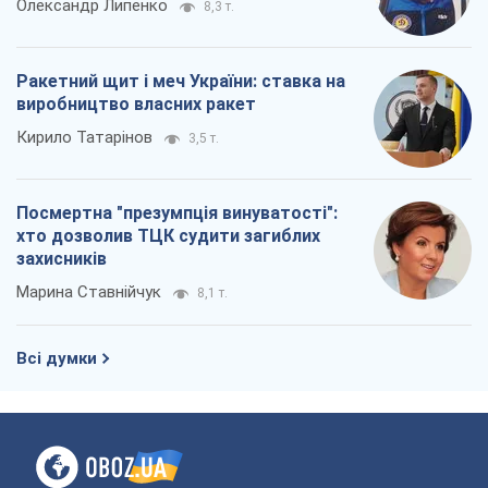
Олександр Липенко
8,3 т.
Ракетний щит і меч України: ставка на
виробництво власних ракет
Кирило Татарінов
3,5 т.
Посмертна "презумпція винуватості":
хто дозволив ТЦК судити загиблих
захисників
Марина Ставнійчук
8,1 т.
Всі думки