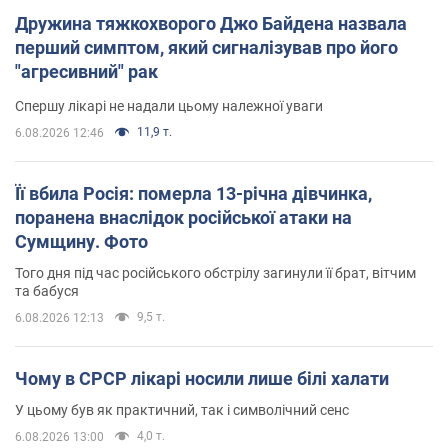
Дружина тяжкохворого Джо Байдена назвала
перший симптом, який сигналізував про його
"агресивний" рак
Спершу лікарі не надали цьому належної уваги
11,9 т.
6.08.2026 12:46
Її вбила Росія: померла 13-річна дівчинка,
поранена внаслідок російської атаки на
Сумщину. Фото
Того дня під час російського обстрілу загинули її брат, вітчим
та бабуся
9,5 т.
6.08.2026 12:13
Чому в СРСР лікарі носили лише білі халати
У цьому був як практичний, так і символічний сенс
4,0 т.
6.08.2026 13:00