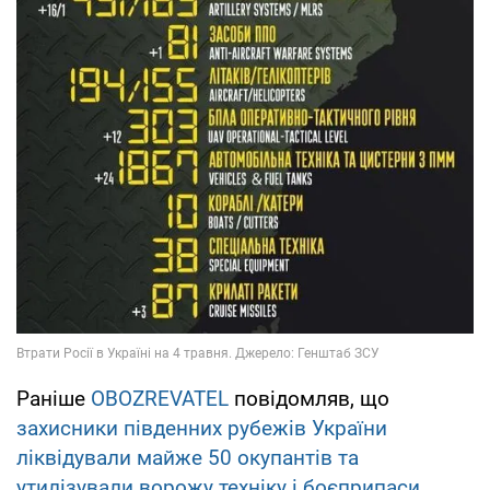
Раніше
OBOZREVATEL
повідомляв, що
захисники південних рубежів України
ліквідували майже 50 окупантів та
утилізували ворожу техніку і боєприпаси
.