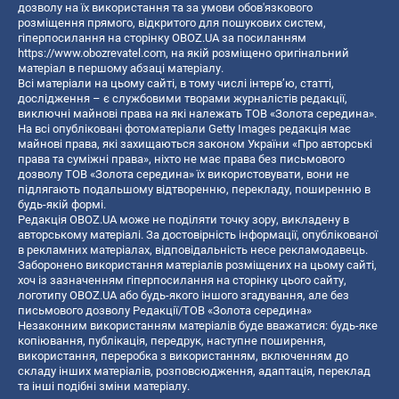
дозволу на їх використання та за умови обов'язкового
розміщення прямого, відкритого для пошукових систем,
гіперпосилання на сторінку OBOZ.UA за посиланням
https://www.obozrevatel.com
, на якій розміщено оригінальний
матеріал в першому абзаці матеріалу.
Всі матеріали на цьому сайті, в тому числі інтерв’ю, статті,
дослідження – є службовими творами журналістів редакції,
виключні майнові права на які належать ТОВ «Золота середина».
На всі опубліковані фотоматеріали Getty Images редакція має
майнові права, які захищаються законом України «Про авторські
права та суміжні права», ніхто не має права без письмового
дозволу ТОВ «Золота середина» їх використовувати, вони не
підлягають подальшому відтворенню, перекладу, поширенню в
будь-якій формі.
Редакція OBOZ.UA може не поділяти точку зору, викладену в
авторському матеріалі. За достовірність інформації, опублікованої
в рекламних матеріалах, відповідальність несе рекламодавець.
Заборонено використання матеріалів розміщених на цьому сайті,
хоч із зазначенням гіперпосилання на сторінку цього сайту,
логотипу OBOZ.UA або будь-якого іншого згадування, але без
письмового дозволу Редакції/ТОВ «Золота середина»
Незаконним використанням матеріалів буде вважатися: будь-яке
копiювання, публiкацiя, передрук, наступне поширення,
використання, переробка з використанням, включенням до
складу інших матеріалів, розповсюдження, адаптація, переклад
та інші подібні зміни матеріалу.