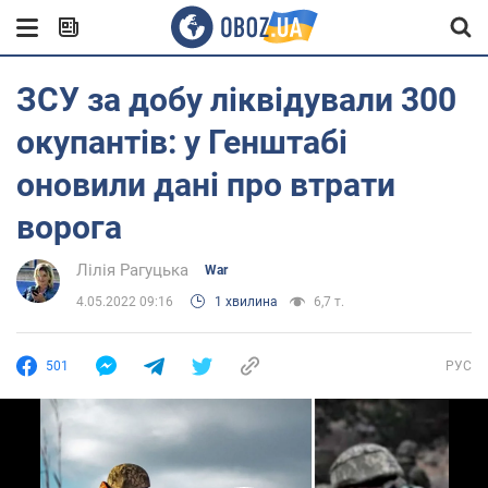
ЗСУ за добу ліквідували 300
окупантів: у Генштабі
оновили дані про втрати
ворога
Лілія Рагуцька
War
4.05.2022 09:16
1 хвилина
6,7 т.
501
РУС