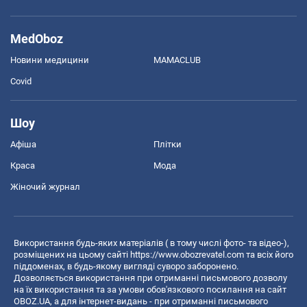
MedOboz
Новини медицини
MAMACLUB
Covid
Шоу
Афіша
Плітки
Краса
Мода
Жіночий журнал
Використання будь-яких матеріалів ( в тому числі фото- та відео-),
розміщених на цьому сайті
https://www.obozrevatel.com
та всіх його
піддоменах, в будь-якому вигляді суворо заборонено.
Дозволяється використання при отриманні письмового дозволу
на їх використання та за умови обов'язкового посилання на сайт
OBOZ.UA, а для інтернет-видань - при отриманні письмового