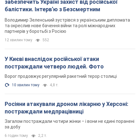
забезпечить Україні захист від російської
балістики. Інтерв’ю з Безсмертним
Володимир Зеленський зустрівся з українським дипломата
та окреслив нове бачення війни та ролі міжнародних
партнерів у боротьбі з Росією
12 хвилин тому
552
У Києві внаслідок російської атаки
постраждали четверо людей. Фото
Ворог продовжує регулярний ракетний терор столиці
10 хвилин тому
4,8 т.
Росіяни атакували дроном лікарню у Херсоні:
постраждали медпрацівниці
Загалом постраждали чотири жінки – і вони не єдині поранені
за добу
6 годин тому
2,2 т.