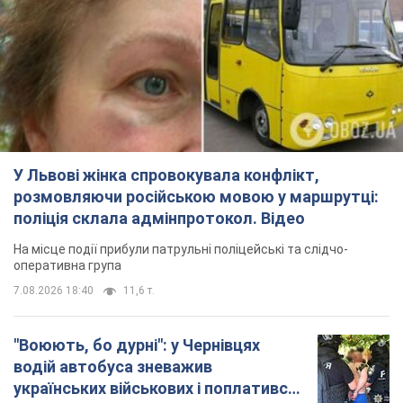
У Львові жінка спровокувала конфлікт,
розмовляючи російською мовою у маршрутці:
поліція склала адмінпротокол. Відео
На місце події прибули патрульні поліцейські та слідчо-
оперативна група
7.08.2026 18:40
11,6 т.
"Воюють, бо дурні": у Чернівцях
водій автобуса зневажив
українських військових і поплатився.