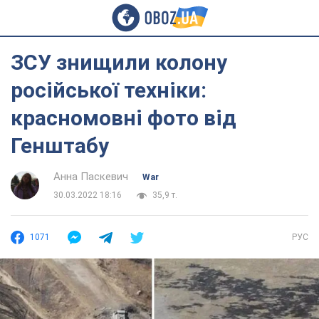
ЗСУ знищили колону
російської техніки:
красномовні фото від
Генштабу
Анна Паскевич
War
30.03.2022 18:16
35,9 т.
1071
РУС