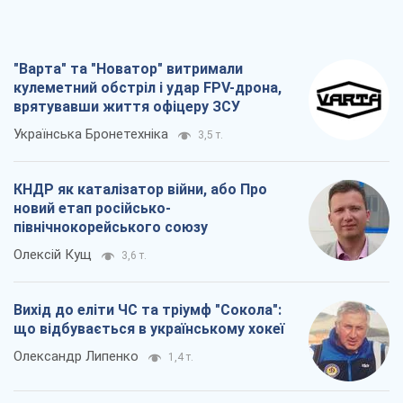
"Варта" та "Новатор" витримали
кулеметний обстріл і удар FPV-дрона,
врятувавши життя офіцеру ЗСУ
Українська Бронетехніка
3,5 т.
КНДР як каталізатор війни, або Про
новий етап російсько-
північнокорейського союзу
Олексій Кущ
3,6 т.
Вихід до еліти ЧС та тріумф "Сокола":
що відбувається в українському хокеї
Олександр Липенко
1,4 т.