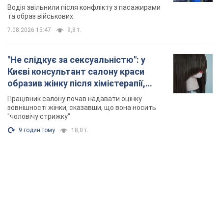
Відео
Водія звільнили після конфлікту з пасажирами
та образ військових
7.08.2026 15:47
9,8 т.
"Не слідкує за сексуальністю": у
Києві консультант салону краси
образив жінку після хімієтерапії,
розгорівся скандал. Фото
Працівник салону почав надавати оцінку
зовнішності жінки, сказавши, що вона носить
"чоловічу стрижку"
9 годин тому
18,0 т.