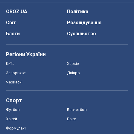
OBOZ.UA
Політика
Світ
Розслідування
Блоги
Суспільство
Регіони України
Київ
Харків
Запоріжжя
Дніпро
Черкаси
Спорт
Футбол
Баскетбол
Хокей
Бокс
Формула-1