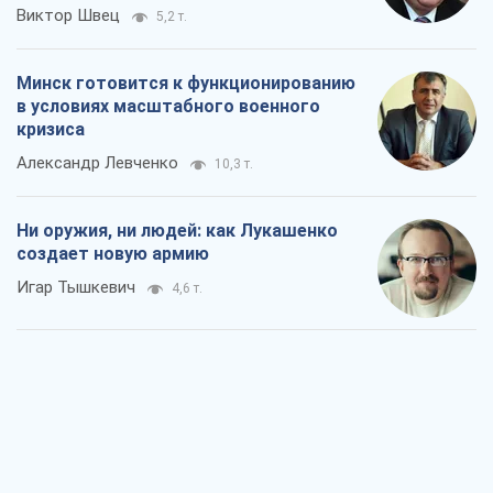
Ни оружия, ни людей: как Лукашенко
создает новую армию
Игар Тышкевич
4,6 т.
Когда закончится война?
Юрий Христензен
3,0 т.