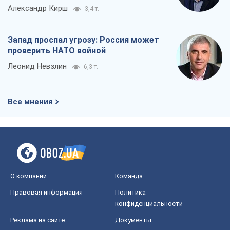
О компании
Команда
Правовая информация
Политика
конфиденциальности
Реклама на сайте
Документы
Редакционная политика
Журналисты OBOZ.UA на месте
событий
OBOZ.UA
Политика
Мир
Расследования
Блоги
Общество