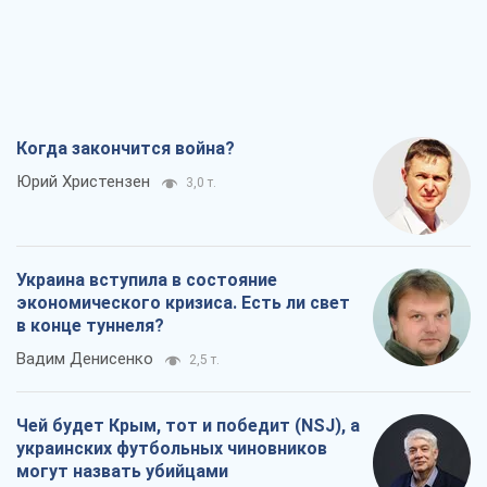
Украина вступила в состояние
экономического кризиса. Есть ли свет
в конце туннеля?
Вадим Денисенко
2,5 т.
Чей будет Крым, тот и победит (NSJ), а
украинских футбольных чиновников
могут назвать убийцами
Александр Кирш
3,4 т.
Запад проспал угрозу: Россия может
проверить НАТО войной
Леонид Невзлин
6,3 т.
Все мнения