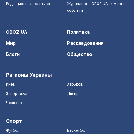
Регионы Украины
Киев
Харьков
Запорожье
Днепр
Черкассы
Спорт
Футбол
Баскетбол
Хоккей
Бокс
Формула-1
Моя школа
ГДЗ
Учебники
Онлайн уроки
ДПА