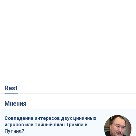
Rest
Мнения
Совпадение интересов двух циничных
игроков или тайный план Трампа и
Путина?
Виктор Швец
5,2 т.
Минск готовится к функционированию
в условиях масштабного военного
кризиса
Александр Левченко
10,3 т.