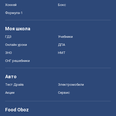
ЗНО
НМТ
СНГ решебники
Авто
Тест Драйв
Электромобили
Акции
Сервис
Food Oboz
Рецепты
Напитки
Диеты
Экономика
Рынки и компании
Mакроэкономика
MedOboz