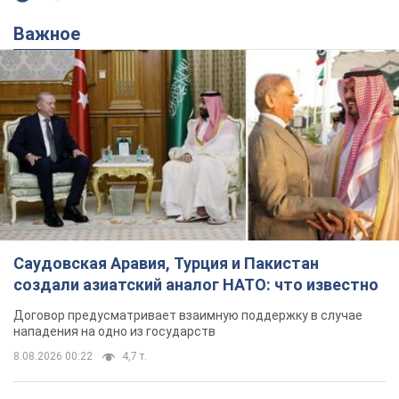
Саудовская Аравия, Турция и Пакистан
создали азиатский аналог НАТО: что известно
Договор предусматривает взаимную поддержку в случае
нападения на одно из государств
8.08.2026 00:22
4,7 т.
В Прикарпатье после аномальной
жары прошел сильный ливень:
дороги превратились в реки. Видео
Непогода обрушилась на Ивано-Франковскую
область и курортный Буковель
5 часов назад
10,1 т.
Хорватия унизила сборную России