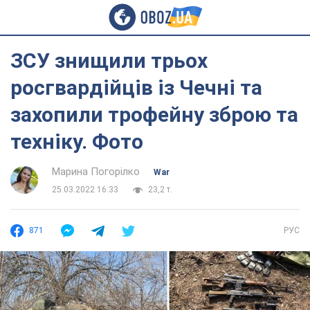
ЗСУ знищили трьох
росгвардійців із Чечні та
захопили трофейну зброю та
техніку. Фото
Марина Погорілко
War
25.03.2022 16:33
23,2 т.
871
РУС