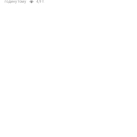
годину тому
4,9 т.