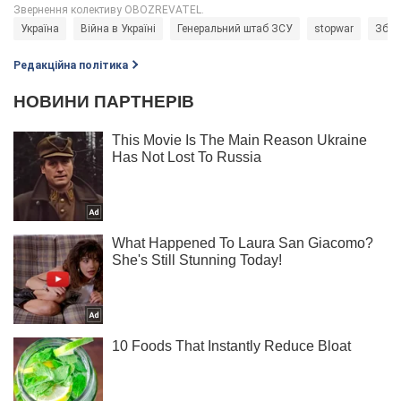
Україна
Війна в Україні
Генеральний штаб ЗСУ
stopwar
Збро
Редакційна політика