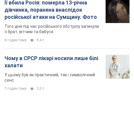
Її вбила Росія: померла 13-річна
дівчинка, поранена внаслідок
російської атаки на Сумщину. Фото
Того дня під час російського обстрілу загинули
її брат, вітчим та бабуся
8 годин тому
9,4 т.
Чому в СРСР лікарі носили лише білі
халати
У цьому був як практичний, так і символічний
сенс
7 годин тому
3,5 т.