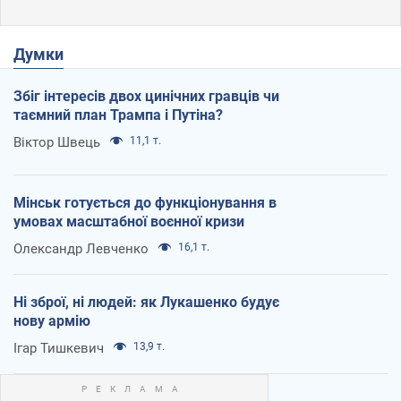
Думки
Збіг інтересів двох цинічних гравців чи
таємний план Трампа і Путіна?
Віктор Швець
11,1 т.
Мінськ готується до функціонування в
умовах масштабної воєнної кризи
Олександр Левченко
16,1 т.
Ні зброї, ні людей: як Лукашенко будує
нову армію
Ігар Тишкевич
13,9 т.