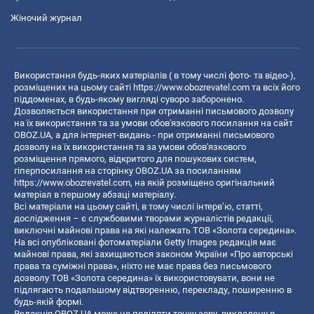
Жіночий журнал
Використання будь-яких матеріалів ( в тому числі фото- та відео-),
розміщених на цьому сайті
https://www.obozrevatel.com
та всіх його
піддоменах, в будь-якому вигляді суворо заборонено.
Дозволяється використання при отриманні письмового дозволу
на їх використання та за умови обов'язкового посилання на сайт
OBOZ.UA, а для інтернет-видань - при отриманні письмового
дозволу на їх використання та за умови обов'язкового
розміщення прямого, відкритого для пошукових систем,
гіперпосилання на сторінку OBOZ.UA за посиланням
https://www.obozrevatel.com
, на якій розміщено оригінальний
матеріал в першому абзаці матеріалу.
Всі матеріали на цьому сайті, в тому числі інтерв’ю, статті,
дослідження – є службовими творами журналістів редакції,
виключні майнові права на які належать ТОВ «Золота середина».
На всі опубліковані фотоматеріали Getty Images редакція має
майнові права, які захищаються законом України «Про авторські
права та суміжні права», ніхто не має права без письмового
дозволу ТОВ «Золота середина» їх використовувати, вони не
підлягають подальшому відтворенню, перекладу, поширенню в
будь-якій формі.
Редакція OBOZ.UA може не поділяти точку зору, викладену в