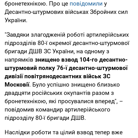
бронетехнікою. Про це
повідомили
у
Десантно-штурмових військах Збройних сил
України.
"Завдяки злагодженій роботі артилерійських
підрозділів 80-ї окремої десантно-штурмової
бригади ДШВ ЗС України, на одному з
напрямків
знищено взвод 104-го десантно-
штурмовий полку 76-ї десантно-штурмової
дивізії повітрянодесантних військ ЗС
Московії
. Було успішно знищено близько
двадцяти російських окупантів разом з
бронетехнікою, які просувалися вперед", –
повідомив командир артилерійського
підрозділу 80-ї бригади ДШВ.
Наслідки роботи та цілий взвод тепер вже