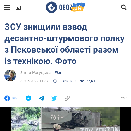
ЗСУ знищили взвод
десантно-штурмового полку
з Псковської області разом
із технікою. Фото
Лілія Рагуцька
War
30.05.2022 11:37
1 хвилина
25,6 т.
806
РУС