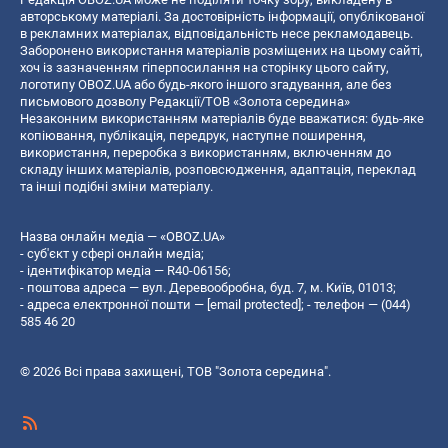
авторському матеріалі. За достовірність інформації, опублікованої
в рекламних матеріалах, відповідальність несе рекламодавець.
Заборонено використання матеріалів розміщених на цьому сайті,
хоч із зазначенням гіперпосилання на сторінку цього сайту,
логотипу OBOZ.UA або будь-якого іншого згадування, але без
письмового дозволу Редакції/ТОВ «Золота середина»
Незаконним використанням матеріалів буде вважатися: будь-яке
копiювання, публiкацiя, передрук, наступне поширення,
використання, переробка з використанням, включенням до
складу інших матеріалів, розповсюдження, адаптація, переклад
та інші подібні зміни матеріалу.
Назва онлайн медіа — «OBOZ.UA»
- суб'єкт у сфері онлайн медіа;
- ідентифікатор медіа — R40-06156;
- поштова адреса — вул. Деревообробна, буд. 7, м. Київ, 01013;
- адреса електронної пошти —
[email protected]
; - телефон — (044)
585 46 20
© 2026 Всі права захищені, ТОВ "Золота середина".