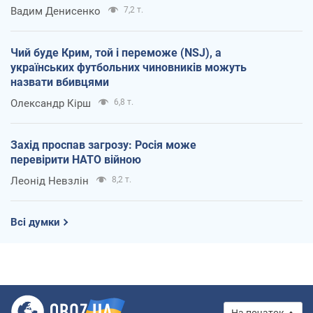
Вадим Денисенко
7,2 т.
Чий буде Крим, той і переможе (NSJ), а
українських футбольних чиновників можуть
назвати вбивцями
Олександр Кірш
6,8 т.
Захід проспав загрозу: Росія може
перевірити НАТО війною
Леонід Невзлін
8,2 т.
Всі думки