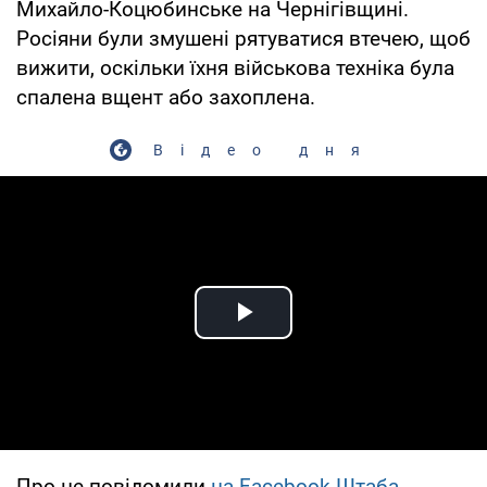
Михайло-Коцюбинське на Чернігівщині.
Росіяни були змушені рятуватися втечею, щоб
вижити, оскільки їхня військова техніка була
спалена вщент або захоплена.
Відео дня
Play Video
Про це повідомили
на Facebook Штаба