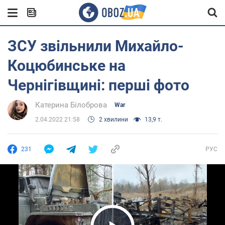
ЗСУ звільнили Михайло-
Коцюбинське на
Чернігівщині: перші фото
Катерина Білоброва
War
2.04.2022 21:58
2 хвилини
13,9 т.
231
РУС