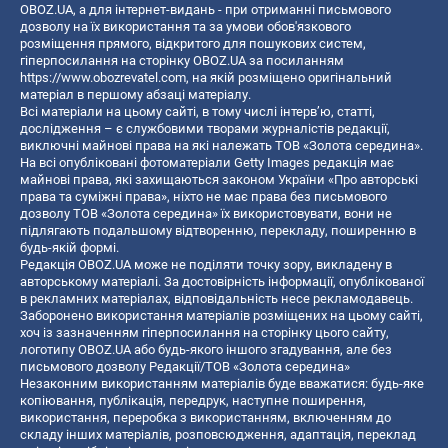
OBOZ.UA, а для інтернет-видань - при отриманні письмового
дозволу на їх використання та за умови обов'язкового
розміщення прямого, відкритого для пошукових систем,
гіперпосилання на сторінку OBOZ.UA за посиланням
https://www.obozrevatel.com
, на якій розміщено оригінальний
матеріал в першому абзаці матеріалу.
Всі матеріали на цьому сайті, в тому числі інтерв’ю, статті,
дослідження – є службовими творами журналістів редакції,
виключні майнові права на які належать ТОВ «Золота середина».
На всі опубліковані фотоматеріали Getty Images редакція має
майнові права, які захищаються законом України «Про авторські
права та суміжні права», ніхто не має права без письмового
дозволу ТОВ «Золота середина» їх використовувати, вони не
підлягають подальшому відтворенню, перекладу, поширенню в
будь-якій формі.
Редакція OBOZ.UA може не поділяти точку зору, викладену в
авторському матеріалі. За достовірність інформації, опублікованої
в рекламних матеріалах, відповідальність несе рекламодавець.
Заборонено використання матеріалів розміщених на цьому сайті,
хоч із зазначенням гіперпосилання на сторінку цього сайту,
логотипу OBOZ.UA або будь-якого іншого згадування, але без
письмового дозволу Редакції/ТОВ «Золота середина»
Незаконним використанням матеріалів буде вважатися: будь-яке
копiювання, публiкацiя, передрук, наступне поширення,
використання, переробка з використанням, включенням до
складу інших матеріалів, розповсюдження, адаптація, переклад