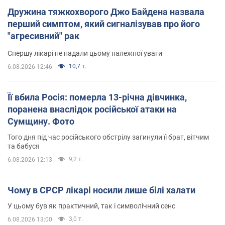
Дружина тяжкохворого Джо Байдена назвала
перший симптом, який сигналізував про його
"агресивний" рак
Спершу лікарі не надали цьому належної уваги
10,7 т.
6.08.2026 12:46
Її вбила Росія: померла 13-річна дівчинка,
поранена внаслідок російської атаки на
Сумщину. Фото
Того дня під час російського обстрілу загинули її брат, вітчим
та бабуся
9,2 т.
6.08.2026 12:13
Чому в СРСР лікарі носили лише білі халати
У цьому був як практичний, так і символічний сенс
3,0 т.
6.08.2026 13:00