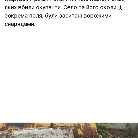
яких вбили окупанти. Село та його околиці,
зокрема поля, були засипані ворожими
снарядами.