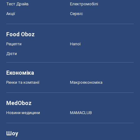
MedOboz
Новини медицини
MAMACLUB
Шоу
Афіша
Плітки
Краса
Мода
Жіночий журнал