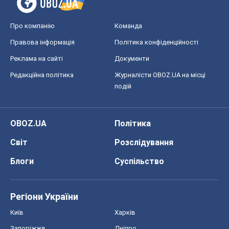
Світ
Розслідування
Блоги
Суспільство
Регіони України
Київ
Харків
Запоріжжя
Дніпро
Черкаси
Спорт
Футбол
Баскетбол
Хокей
Бокс
Формула-1
Моя школа
ГДЗ
Підручники