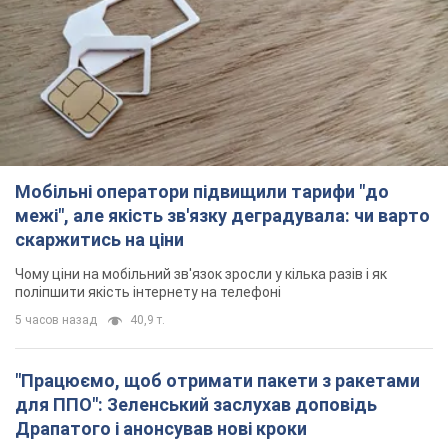
поліпшити якість інтернету на телефоні
5 часов назад
40,9 т.
"Працюємо, щоб отримати пакети з ракетами
для ППО": Зеленський заслухав доповідь
Драпатого і анонсував нові кроки
Зокрема, він обговорив з головкомом кадрові питання в
українській армії
2 часа назад
1,8 т.
В окупованій Ялті прогриміли потужні вибухи:
валить чорний дим. Фото і відео
Місто, ймовірно, опинилося під атакою дронів
4 часа назад
5,2 т.