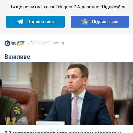
З 1 вересня українським вчителям підвищать
зарплати: Корецький розкрив деталі
Одночасно з підвищенням зарплат педагогам уряд
анонсував збільшення студентських стипендій
7.08.2026 00:29
11,6 т.
Скільки балістичних ракет
українська ППО перехопила в липні: у
Міноборони назвали цифру
Українська ППО працювала в умовах дефіциту
ракет-перехоплювачів