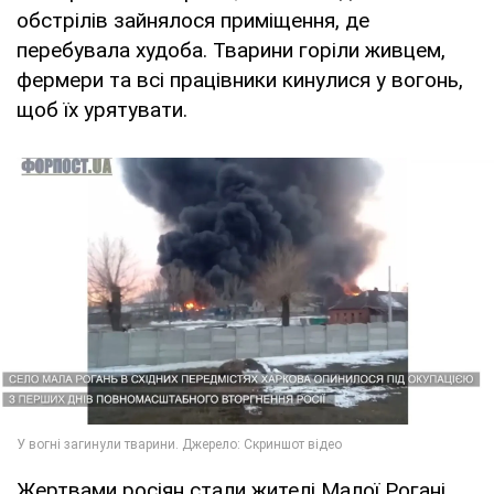
обстрілів зайнялося приміщення, де
перебувала худоба. Тварини горіли живцем,
фермери та всі працівники кинулися у вогонь,
щоб їх урятувати.
Жертвами росіян стали жителі Малої Рогані,