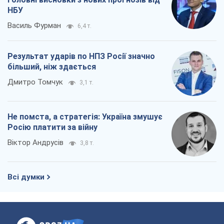
Віктор Андрусів
3,8 т.
Всі думки
Про компанію
Команда
Правова інформація
Політика конфіденційності
Реклама на сайті
Документи
Редакційна політика
Журналісти OBOZ.UA на місці
подій
OBOZ.UA
Політика