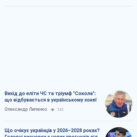
Вихід до еліти ЧС та тріумф "Сокола":
що відбувається в українському хокеї
Олександр Липенко
342
Що очікує українців у 2026–2028 роках?
Головні висновки з нових прогнозів від
НБУ
Василь Фурман
6,4 т.
Результат ударів по НПЗ Росії значно
більший, ніж здається
Дмитро Томчук
3,1 т.
Не помста, а стратегія: Україна змушує
Росію платити за війну