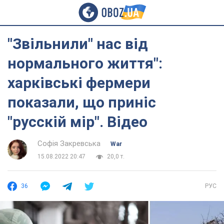
"Звільнили" нас від
нормального життя":
харківські фермери
показали, що приніс
"русскій мір". Відео
Софія Закревська
War
15.08.2022 20:47
20,0 т.
36
РУС