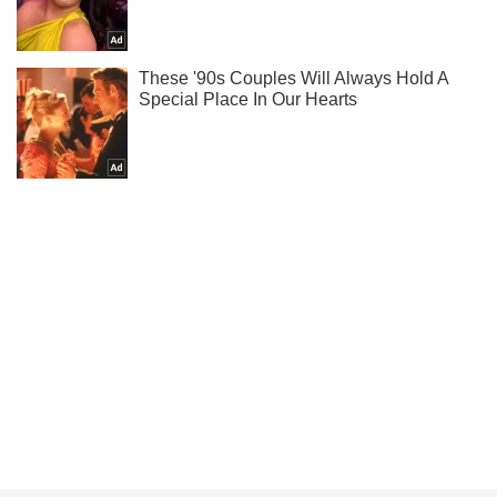
Ти ще не читаєш наш Telegram? А даремно! Підписуйся
Підписатись
Підписатись
"Звільнили" нас від...
Важливе