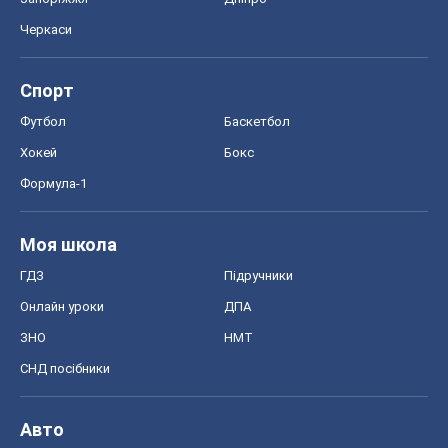
Онлайн уроки
ДПА
ЗНО
НМТ
СНД посібники
Авто
Тест Драйв
Електромобілі
Акції
Сервіс
Food Oboz
Рецепти
Напої
Дієти
Економіка
Ринки та компанії
Макроекономіка