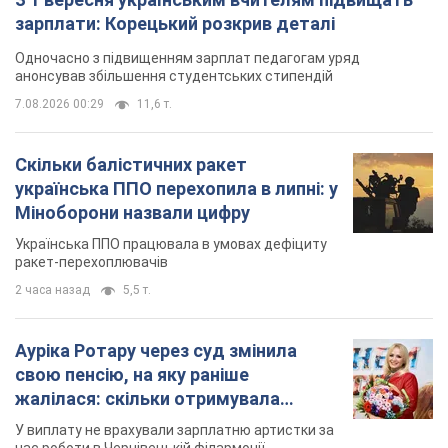
2 часа назад
5,5 т.
Ауріка Ротару через суд змінила
свою пенсію, на яку раніше
жалілася: скільки отримувала
співачка
У виплату не врахували зарплатню артистки за
час роботи в Чернівецькій філармонії
через 11 часов