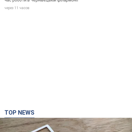
TOP NEWS
Мобільні оператори підвищили тарифи "до
межі", але якість зв'язку деградувала: чи варто
скаржитись на ціни
Чому ціни на мобільний зв'язок зросли у кілька разів і як