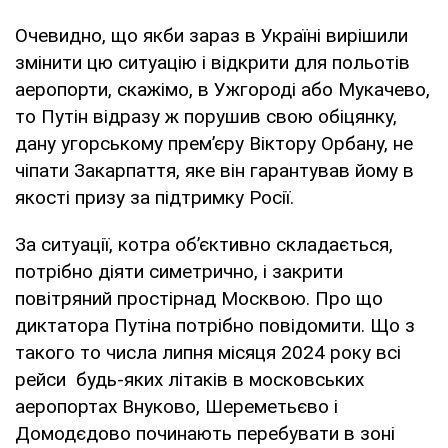
Очевидно, що якби зараз в Україні вирішили
змінити цю ситуацію і відкрити для польотів
аеропорти, скажімо, в Ужгороді або Мукачево,
то Путін відразу ж порушив свою обіцянку,
дану угорському прем’єру Віктору Орбану, не
чіпати Закарпаття, яке він гарантував йому в
якості призу за підтримку Росії.
За ситуації, котра об’єктивно складається,
потрібно діяти симетрично, і закрити
повітряний простірнад Москвою. Про що
диктатора Путіна потрібно повідомити. Що з
такого то числа липня місяця 2024 року всі
рейси будь-яких літаків в московських
аеропортах Внуково, Шереметьєво і
Домодєдово починають перебувати в зоні