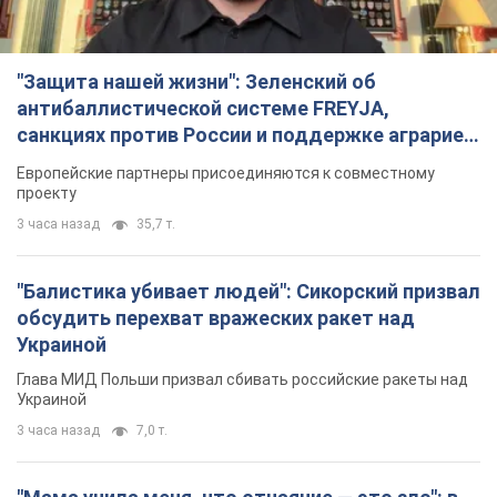
"Защита нашей жизни": Зеленский об
антибаллистической системе FREYJA,
санкциях против России и поддержке аграриев.
Видео
Европейские партнеры присоединяются к совместному
проекту
3 часа назад
35,7 т.
"Балистика убивает людей": Сикорский призвал
обсудить перехват вражеских ракет над
Украиной
Глава МИД Польши призвал сбивать российские ракеты над
Украиной
3 часа назад
7,0 т.