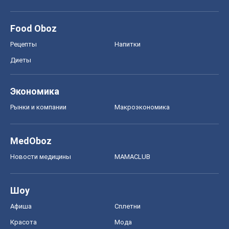
Food Oboz
Рецепты
Напитки
Диеты
Экономика
Рынки и компании
Mакроэкономика
MedOboz
Новости медицины
MAMACLUB
Шоу
Афиша
Сплетни
Красота
Мода