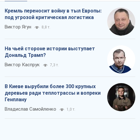
Кремль переносит войну в тыл Европы:
под угрозой критическая логистика
Виктор Ягун
8,8 т.
На чьей стороне истории выступает
Дональд Трамп?
Виктор Каспрук
7,3 т.
В Киеве вырубили более 300 крупных
деревьев ради теплотрассы и вопреки
Генплану
Владислав Самойленко
1,0 т.