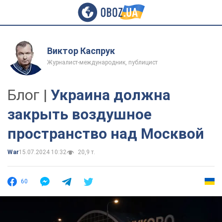
Виктор Каспрук
Журналист-международник, публицист
Блог |
Украина должна
закрыть воздушное
пространство над Москвой
War
15.07.2024 10:32
20,9 т.
60