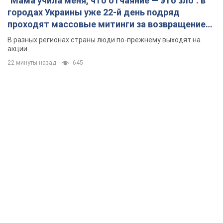
"Мама учила меня, что отчаяние — это зло": в
городах Украины уже 22-й день подряд
проходят массовые митинги за возвращение
Федорова. Фото и видео
В разных регионах страны люди по-прежнему выходят на
акции
22 минуты назад
645