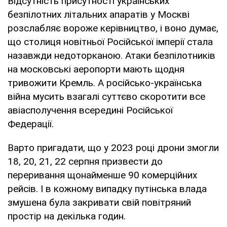
Відсутність присутності українських
безпілотних літальних апаратів у Москві
розслабляє вороже керівництво, і воно думає,
що столиця новітньої Російської імперії стала
назавжди недоторканою. Атаки безпілотників
на московські аеропорти мають щодня
тривожити Кремль. А російсько-українська
війна мусить взагалі суттєво скоротити все
авіасполучення всередині Російської
Федерації.
Варто пригадати, що у 2023 році дрони змогли
18, 20, 21, 22 серпня призвести до
переривання щонайменше 90 комерційних
рейсів. І в кожному випадку путінська влада
змушена була закривати свій повітряний
простір на декілька годин.