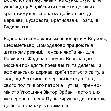
Борисполем і Жулянами, не функціонують. А
українці, щоб здійснити польоти до інших
країн, вимушені спочатку добиратися до
Варшави, Бухареста, Братислави, Праги, чи
Будапешта.
Водночас всі московські аеропорти – Внуково,
Шереметьєво, Домодєдово працюють в
штатному режимі. Немов ніякої війни для
Російської Федерації немає. Весь час до
Москви приїздять президенти та делегації з
африканських держав, країн третього світу, а
іноді, щоб отримати чергові інструкції від
свого політичного патрона Путіна, і прем’єр-
міністр Угорщини Віктор Орбан. Часто з цих
же аеропортів сам Путін вирушає до тих країн,
де його ще можуть приймати.