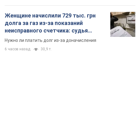
Женщине начислили 729 тыс. грн
долга за газ из-за показаний
неисправного счетчика: судья
вынес неожиданное решение
Нужно ли платить долг из-за доначисления
6 часов назад
30,9 т.