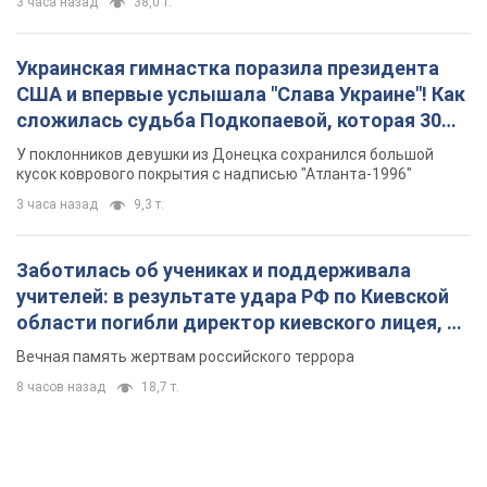
3 часа назад
38,0 т.
Украинская гимнастка поразила президента
США и впервые услышала "Слава Украине"! Как
сложилась судьба Подкопаевой, которая 30
лет назад завоевала "золото" Олимпиады
У поклонников девушки из Донецка сохранился большой
кусок коврового покрытия с надписью "Атланта-1996"
3 часа назад
9,3 т.
Заботилась об учениках и поддерживала
учителей: в результате удара РФ по Киевской
области погибли директор киевского лицея, её
муж и внук
Вечная память жертвам российского террора
8 часов назад
18,7 т.