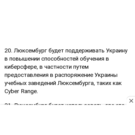
20. Люксембург будет поддерживать Украину
в повышении способностей обучения в
киберсфере, в частности путем
предоставления в распоряжение Украины
учебных заведений Люксембурга, таких как
Cyber Range.
21. Люксембург будет использовать, где это
целесообразно, многосторонние инструменты,
включая Комплексный пакет помощи Украине
НАТО (UCAP) и Европейский фонд мира (EPF),