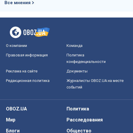
OBOZ.UA
Политика
Мир
Расследования
Блоги
Общество
Регионы Украины
Киев
Харьков
Запорожье
Днепр
Черкассы
Спорт
Футбол
Баскетбол
Хоккей
Бокс
Формула-1