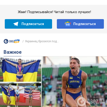
Красавица из Львова с рекордом выиграла
историческую медаль для Украины на
чемпионате мира по легкой атлетике U20.
Видео
Наша соотечественница блестяще выступила в Орегоне
9.08.2026 09:32
66,8 т.
Бритни Спирс призналась в уколах
красоты и показала последствия
неудачной косметологии: ходила
так почти месяц
Заметный эффект от процедуры сохранялся
около четырех недель