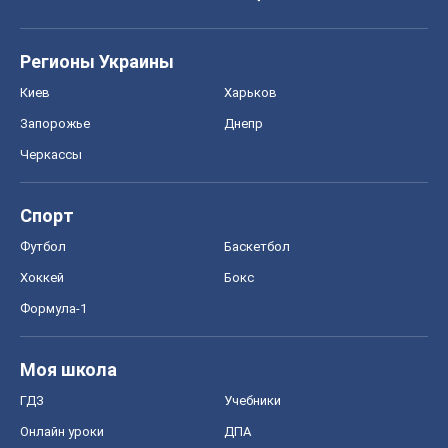
Моя школа
ГДЗ
Учебники
Онлайн уроки
ДПА
ЗНО
НМТ
СНГ решебники
Авто
Тест Драйв
Электромобили
Акции
Сервис
Food Oboz
Рецепты
Напитки
Диеты