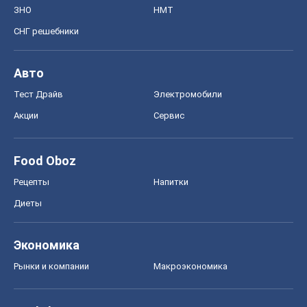
Экономика
Рынки и компании
Mакроэкономика
MedOboz
Новости медицины
MAMACLUB
Шоу
Афиша
Сплетни
Красота
Мода
Женский Журнал