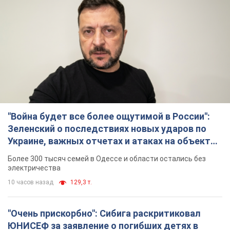
электричества
10 часов назад
129,3 т.
"Очень прискорбно": Сибига раскритиковал
ЮНИСЕФ за заявление о погибших детях в
Украине
Глава МИД подчеркнул, что причиной гибели украинских
детей является война, развязанная РФ
8 часов назад
7,9 т.
"Значительные разрушения": Россия нанесла
массированный удар по добывающим
активам и буровой площадке "Укрнафты"
Против добывающей инфраструктуры противник применил
десятки БПЛА
9 часов назад
6,4 т.