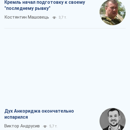
Дух Анкориджа окончательно
испарился
Виктор Андрусив
5,7 т.
Война и медиа: политика перешла в
соцсети, а СМИ играют по правилам
YouTube
Павел Казарин
3,0 т.
В плену собственных мифов: как
Константиновка стала главной
идеологической ловушкой для
российских оккупантов
Дмитрий Снегирев
6,4 т.