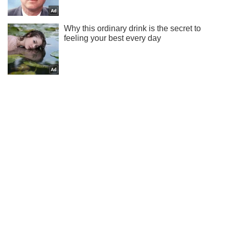
Жми! Подписывайся! Читай только лучшее!
Подписаться
Подписаться
Украинец бросился под...
Важное