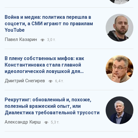
Рекрутинг: обновленный и, похоже,
полезный вражеский опыт, или
Диалектика требовательной трусости
Александр Кирш
5,3 т.
Все мнения
О компании
Команда
Правовая информация
Политика
конфиденциальности
Реклама на сайте
Документы
Редакционная политика
Журналисты OBOZ.UA на месте
событий