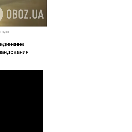
оединение
мандования