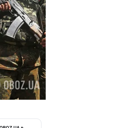
 OBOZ.UA в