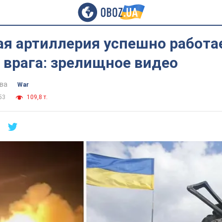
я артиллерия успешно работа
 врага: зрелищное видео
ва
War
53
109,8 т.