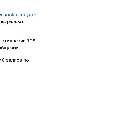
cebook-аккаунте
.
оскролльте
артиллерии 128-
общении.
40 залпов по