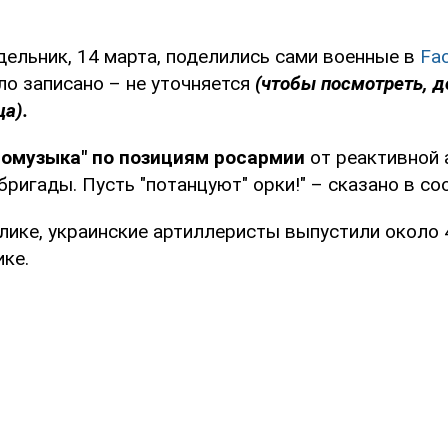
дельник, 14 марта, поделились сами военные в
Fa
о записано – не уточняется
(чтобы посмотреть, д
ца).
томузыка" по позициям росармии
от реактивной 
бригады. Пусть "потанцуют" орки!" – сказано в со
лике, украинские артиллеристы выпустили около 
ке.