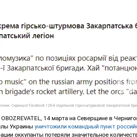
л OBOZREVATEL, 14 марта на Северщине в Черниго
илы Украины
уничтожили командный пункт россий
рации оккупанты потеряли значительное количест