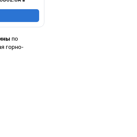
аины
по
ая горно-