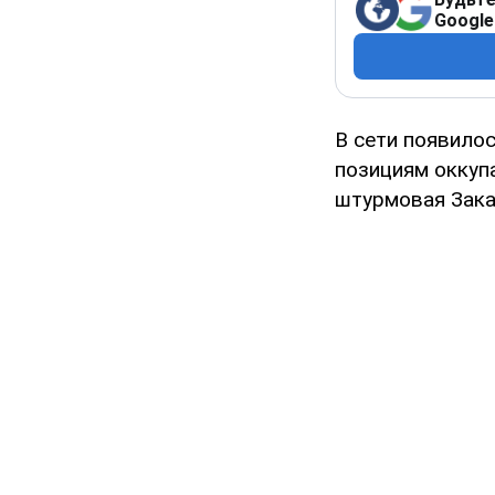
Google
В сети появило
позициям оккупа
штурмовая Закар