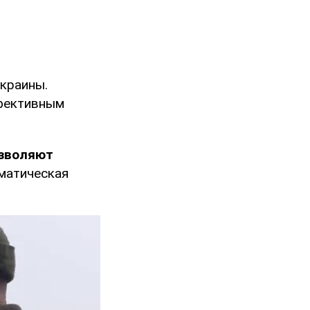
краины.
ффективным
озволяют
матическая