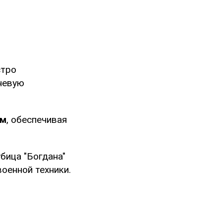
стро
гневую
км
, обеспечивая
бица "Богдана"
оенной техники.