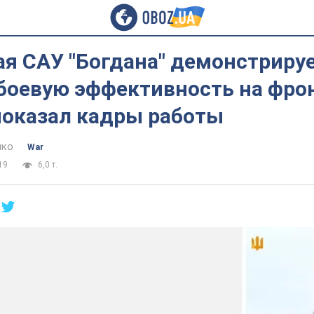
ая САУ "Богдана" демонстриру
боевую эффективность на фрон
показал кадры работы
нко
War
19
6,0 т.