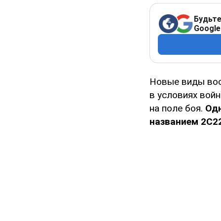
Будьте
Google
Новые виды воо
в условиях вой
на поле боя.
Одн
названием 2С22