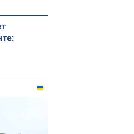
ет
те: