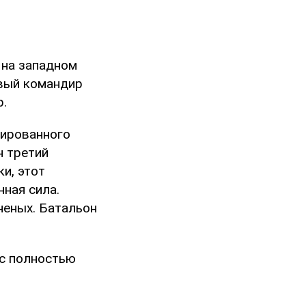
 на западном
рвый командир
р.
зированного
н третий
и, этот
ная сила.
неных. Батальон
сс полностью