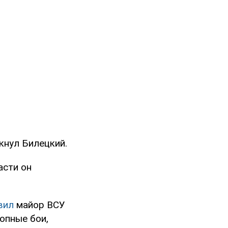
кнул Билецкий.
асти он
вил
майор ВСУ
опные бои,