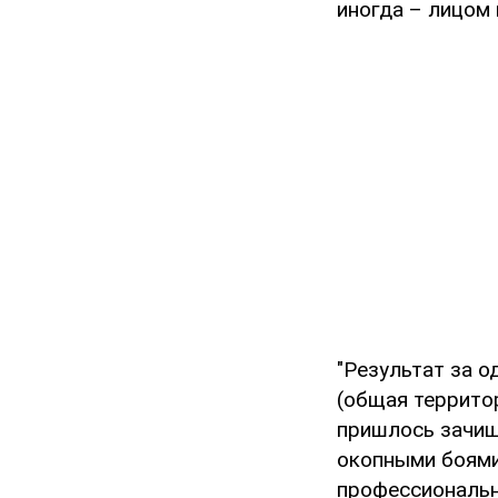
иногда – лицом 
"Результат за о
(общая террито
пришлось зачищ
окопными боями
профессиональн