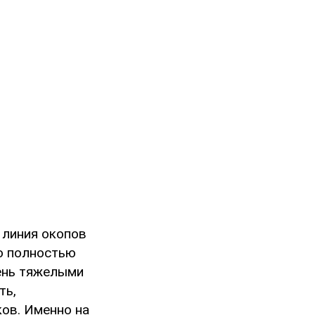
 линия окопов
ю полностью
чень тяжелыми
ть,
ов. Именно на