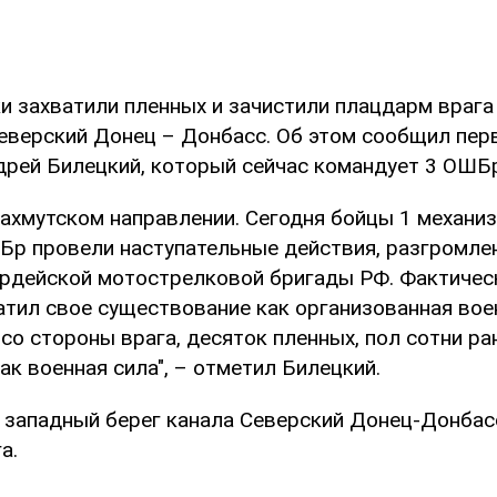
и захватили пленных и зачистили плацдарм врага
Северский Донец – Донбасс. Об этом сообщил пе
ндрей Билецкий, который сейчас командует 3 ОШБ
Бахмутском направлении. Сегодня бойцы 1 механи
Бр провели наступательные действия, разгромле
ардейской мотострелковой бригады РФ. Фактическ
атил свое существование как организованная воен
со стороны врага, десяток пленных, пол сотни ра
ак военная сила", – отметил Билецкий.
о западный берег канала Северский Донец-Донба
а.