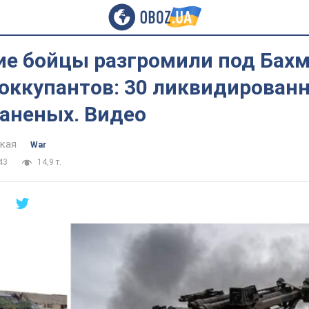
ие бойцы разгромили под Бах
оккупантов: 30 ликвидирован
раненых. Видео
цкая
War
43
14,9 т.