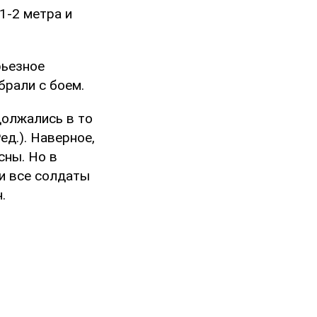
1-2 метра и
рьезное
рали с боем.
одолжались в то
ед.). Наверное,
сны. Но в
ти все солдаты
.