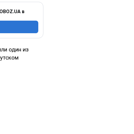
 OBOZ.UA в
ли один из
мутском