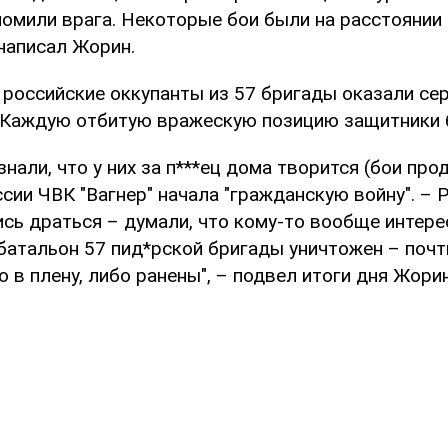
омили врага. Некоторые бои были на расстоянии 
 написал Жорин.
 российские оккупанты из 57 бригады оказали се
 Каждую отбитую вражескую позицию защитники б
 знали, что у них за п***ец дома творится (бои пр
ссии ЧВК "Вагнер" начала "гражданскую войну". – Р
сь драться – думали, что кому-то вообще интере
 батальон 57 пид*рской бригады уничтожен – поч
о в плену, либо ранены", – подвел итоги дня Жорин