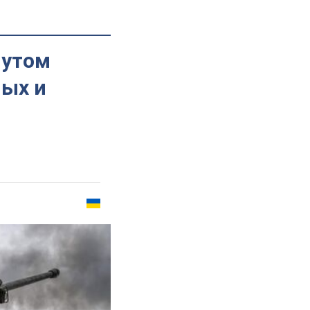
мутом
ных и