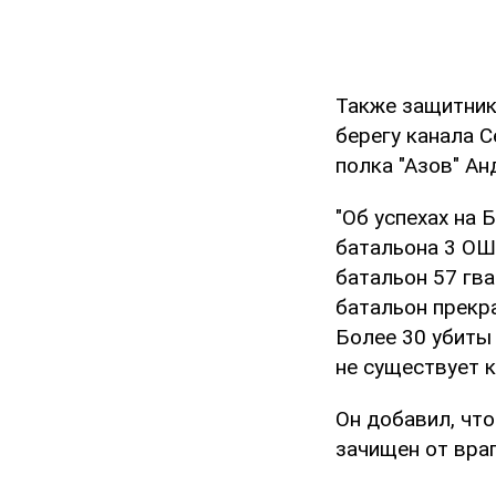
Также защитник
берегу канала 
полка "Азов" А
"Об успехах на 
батальона 3 ОШ
батальон 57 гв
батальон прекр
Более 30 убиты 
не существует к
Он добавил, чт
зачищен от враг