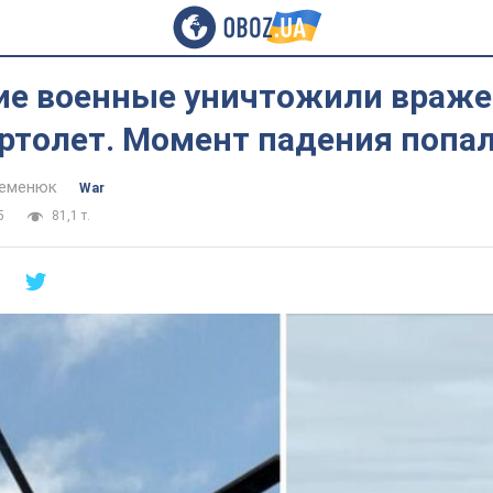
ие военные уничтожили враж
ртолет. Момент падения попал
Семенюк
War
5
81,1 т.