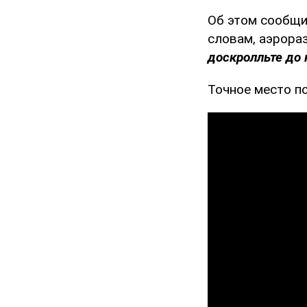
Об этом сообщ
словам, аэрора
доскролльте до 
Точное место п