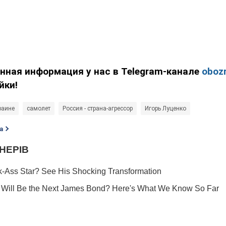
нная информация у нас в Telegram-канале
obozr
йки!
раине
самолет
Россия - страна-агрессор
Игорь Луценко
а