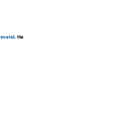
evatel
. Не