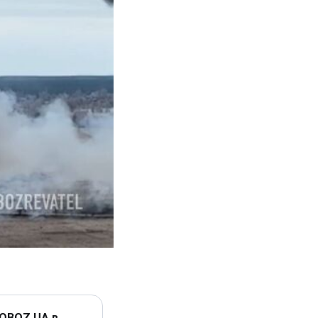
 OBOZ.UA в