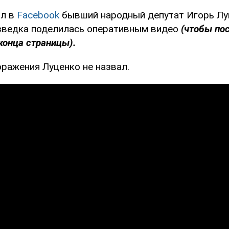
ил в
Facebook
бывший народный депутат Игорь Луц
зведка поделилась оперативным видео
(чтобы по
конца страницы).
оражения Луценко не назвал.