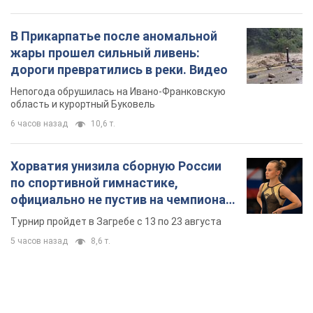
В Прикарпатье после аномальной
жары прошел сильный ливень:
дороги превратились в реки. Видео
Непогода обрушилась на Ивано-Франковскую
область и курортный Буковель
6 часов назад
10,6 т.
Хорватия унизила сборную России
по спортивной гимнастике,
официально не пустив на чемпионат
Европы основных спортсменов
Турнир пройдет в Загребе с 13 по 23 августа
5 часов назад
8,6 т.