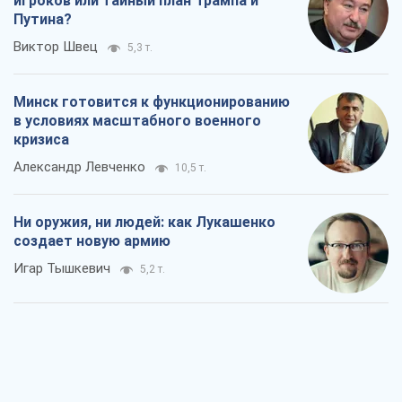
игроков или тайный план Трампа и
Путина?
Виктор Швец
5,3 т.
Минск готовится к функционированию
в условиях масштабного военного
кризиса
Александр Левченко
10,5 т.
Ни оружия, ни людей: как Лукашенко
создает новую армию
Игар Тышкевич
5,2 т.