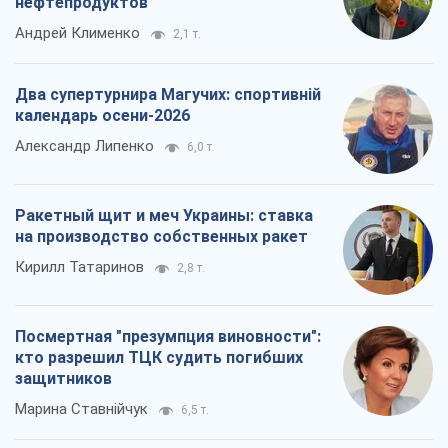
Ракетный щит и меч Украины: ставка
на производство собственных ракет
Кирилл Татаринов
2,8 т.
Посмертная "презумпция виновности":
кто разрешил ТЦК судить погибших
защитников
Марина Ставнійчук
6,5 т.
Все мнения
О компании
Команда