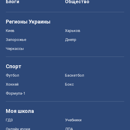
Спорт
Футбол
Баскетбол
Хоккей
Бокс
Формула-1
Моя школа
ГДЗ
Учебники
Онлайн уроки
ДПА
ЗНО
НМТ
СНГ решебники
Авто
Тест Драйв
Электромобили
Акции
Сервис