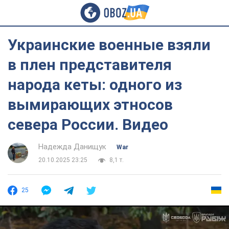
Украинские военные взяли
в плен представителя
народа кеты: одного из
вымирающих этносов
севера России. Видео
Надежда Данищук
War
20.10.2025 23:25
8,1 т.
25