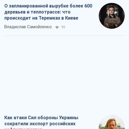
Как атаки Сил обороны Украины
сократили экспорт российских
нефтепродуктов
Андрей Клименко
2,1 т.
Два супертурнира Магучих: спортивній
календарь осени-2026
Александр Липенко
6,0 т.