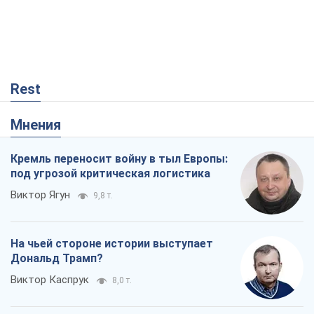
Кремль переносит войну в тыл Европы:
под угрозой критическая логистика
Виктор Ягун
9,8 т.
На чьей стороне истории выступает
Дональд Трамп?
Виктор Каспрук
8,0 т.
О запланированной вырубке более 600
деревьев и теплотрассе: что
происходит на Теремках в Киеве
Владислав Самойленко
96