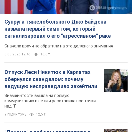
Отпуск Леси Никитюк в Карпатах
обернулся скандалом: почему
ведущую несправедливо захейтили
Знаменитость вышла на прямую
коммуникацию в сети и расставила все точки
над "i"
9 годин тому
12,5 т.
"Динамо" с победы стартовало в
квалификации Лиги конференций.
Видео
Матч прошел в Люблине
5 годин тому
1,8 т.