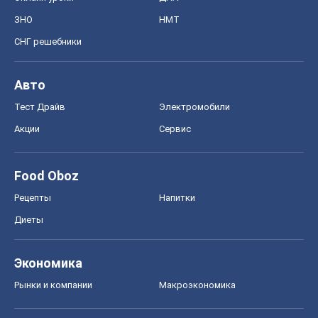
Food Oboz
Рецепты
Напитки
Диеты
Экономика
Рынки и компании
Mакроэкономика
MedOboz
Новости медицины
MAMACLUB
Шоу
Афиша
Сплетни
Красота
Мода