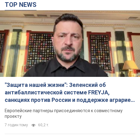
"Защита нашей жизни": Зеленский об
антибаллистической системе FREYJA,
санкциях против России и поддержке аграриев.
Видео
Европейские партнеры присоединяются к совместному
проекту
7 годин тому
60,2 т.
С 1 сентября украинским учителям повысят
зарплаты: Корецкий раскрыл подробности
Одновременно с повышением зарплат педагогам
правительство объявило об увеличении студенческих
стипендий
3 години тому
1,9 т.
«Нам они тоже нужны»: Трамп ответил на