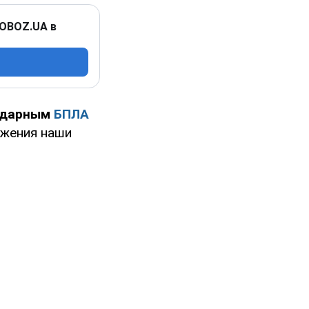
 OBOZ.UA в
 ударным
БПЛА
ужения наши