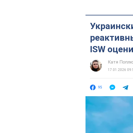
Украинск
реактивн
ISW оцен
Катя Попл
17.01.2026 09:
95