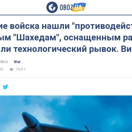
ие войска нашли "противодейс
ым "Шахедам", оснащенным ра
или технологический рывок. В
юйко
War
56
16,6 т.