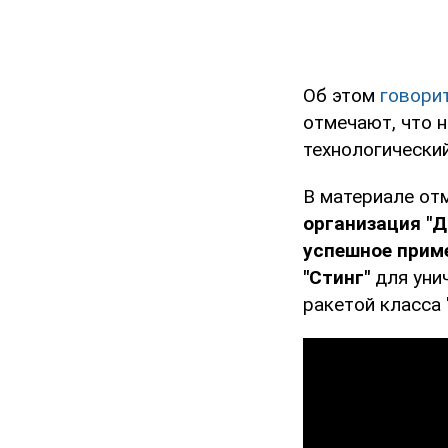
Об этом
говори
отмечают, что 
технологически
В материале отм
организация "
успешное прим
"Стинг"
для уни
ракетой класса 