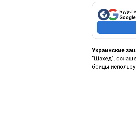
Будьте
Google
Украинские за
"Шахед", оснащ
бойцы использу