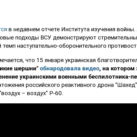
тся
в недавнем отчете Института изучения войны.
новые подходы ВСУ демонстрируют стремительны
й темп наступательно-оборонительного противост
ечается, что 15 января украинская благотворите
Дикие шершни"
обнародовала видео
, на котором
енение украинскими военными беспилотника-п
чтожения российского реактивного дрона "Шахед"
"воздух – воздух" Р-60.