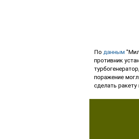
По
данным
"Мил
противник уста
турбогенератор
поражение могл
сделать ракету