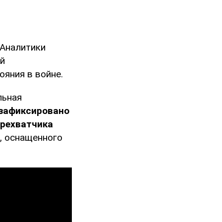
 Аналитики
й
ояния в войне.
льная
 зафиксировано
ерехватчика
, оснащенного