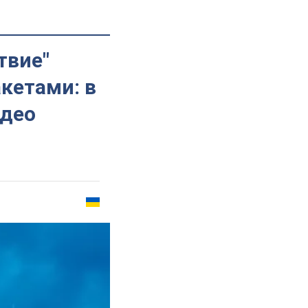
твие"
кетами: в
идео