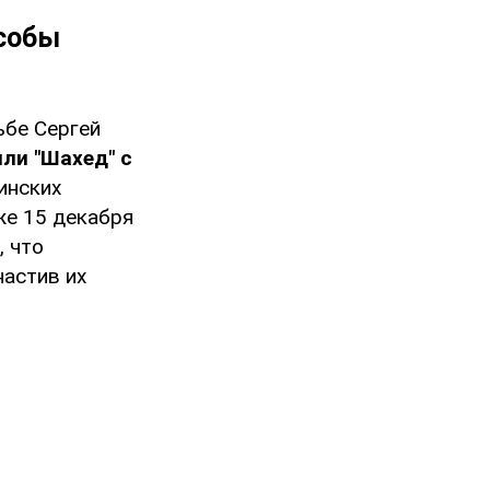
особы
ьбе Сергей
ли "Шахед" с
инских
же 15 декабря
 что
астив их