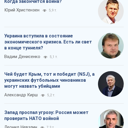
Когда закончится война?
Юрий Христензен
5,9 т.
Украина вступила в состояние
экономического кризиса. Есть ли свет
в конце туннеля?
Вадим Денисенко
5,1 т.
Чей будет Крым, тот и победит (NSJ), а
украинских футбольных чиновников
могут назвать убийцами
Александр Кирш
5,2 т.
Запад проспал угрозу: Россия может
проверить НАТО войной
Леонид Невзлин
7,3 т.