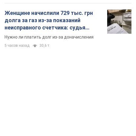
Женщине начислили 729 тыс. грн
долга за газ из-за показаний
неисправного счетчика: судья
вынес неожиданное решение
Нужно ли платить долг из-за доначисления
5 часов назад
30,6 т.