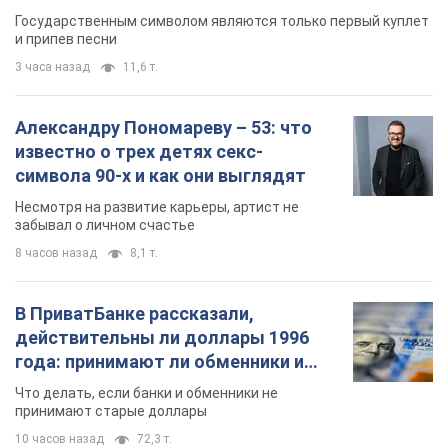
Государственным символом являются только первый куплет
и припев песни
3 часа назад
11,6 т.
Александру Пономареву – 53: что
известно о трех детях секс-
символа 90-х и как они выглядят
Несмотря на развитие карьеры, артист не
забывал о личном счастье
8 часов назад
8,1 т.
В ПриватБанке рассказали,
действительны ли доллары 1996
года: принимают ли обменники и
банки такие купюры
Что делать, если банки и обменники не
принимают старые доллары
10 часов назад
72,3 т.