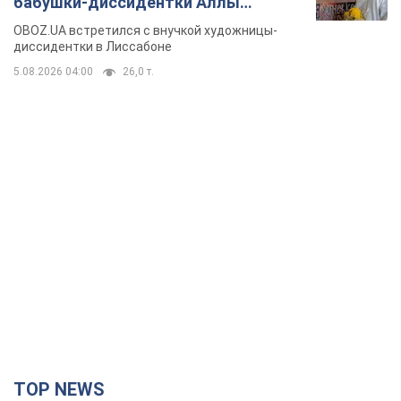
бабушки-диссидентки Аллы
Горской, критике сына Стуса и
OBOZ.UA встретился с внучкой художницы-
бегстве в Португалию с пятью
диссидентки в Лиссабоне
детьми
5.08.2026 04:00
26,0 т.
TOP NEWS