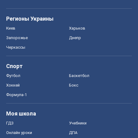
Спорт
Футбол
Баскетбол
Хоккей
Бокс
Формула-1
Моя школа
ГДЗ
Учебники
Онлайн уроки
ДПА
ЗНО
НМТ
СНГ решебники
Авто
Тест Драйв
Электромобили
Акции
Сервис