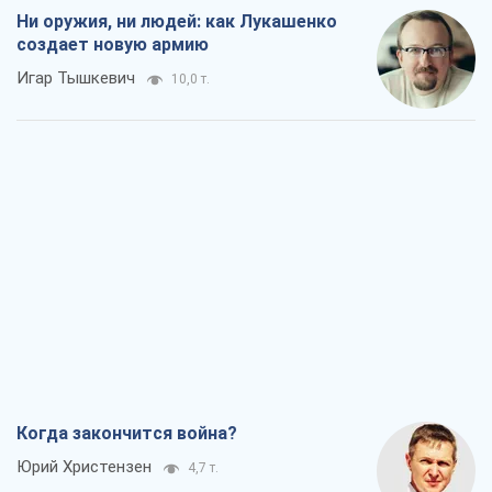
Когда закончится война?
Юрий Христензен
4,7 т.
Украина вступила в состояние
экономического кризиса. Есть ли свет
в конце туннеля?
Вадим Денисенко
4,1 т.