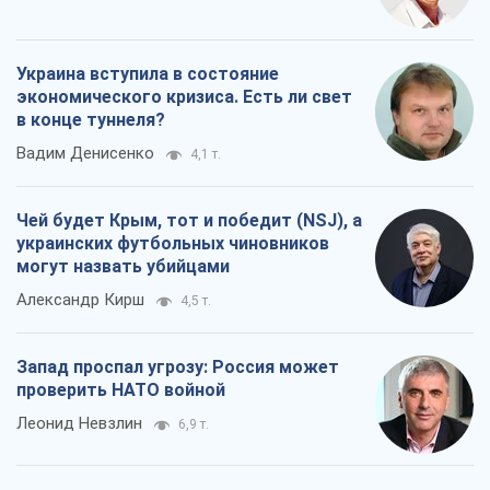
Чей будет Крым, тот и победит (NSJ), а
украинских футбольных чиновников
могут назвать убийцами
Александр Кирш
4,5 т.
Запад проспал угрозу: Россия может
проверить НАТО войной
Леонид Невзлин
6,9 т.
Все мнения
О компании
Команда
Правовая информация
Политика