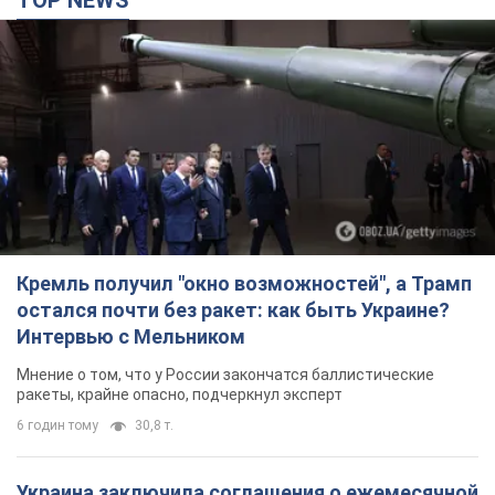
Кремль получил "окно возможностей", а Трамп
остался почти без ракет: как быть Украине?
Интервью с Мельником
Мнение о том, что у России закончатся баллистические
ракеты, крайне опасно, подчеркнул эксперт
6 годин тому
30,8 т.
Украина заключила соглашения о ежемесячной
поставке ракет для системы Patriot из США:
Зеленский раскрыл подробности
Киев также ведет активные переговоры с европейскими
партнерами
4 години тому
16,0 т.
Заботилась об учениках и поддерживала