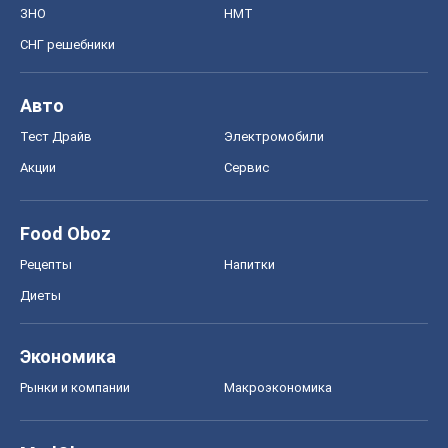
Food Oboz
Рецепты
Напитки
Диеты
Экономика
Рынки и компании
Mакроэкономика
MedOboz
Новости медицины
MAMACLUB
Шоу
Афиша
Сплетни
Красота
Мода
Женский Журнал