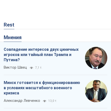
Совпадение интересов двух циничных
игроков или тайный план Трампа и
Путина?
Виктор Швец
7,1 т.
Минск готовится к функционированию
в условиях масштабного военного
кризиса
Александр Левченко
13,0 т.
Ни оружия, ни людей: как Лукашенко
создает новую армию
Игар Тышкевич
10,0 т.