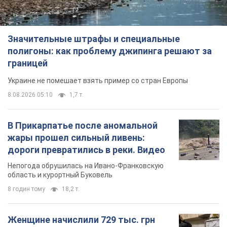
В Прикарпатье после аномальной
жары прошел сильный ливень:
дороги превратились в реки. Видео
Непогода обрушилась на Ивано-Франковскую
область и курортный Буковель
8 годин тому
18,2 т.
Женщине начислили 729 тыс. грн
долга за газ из-за показаний
неисправного счетчика: судья
вынес неожиданное решение
Нужно ли платить долг из-за доначисления
3 години тому
30,2 т.