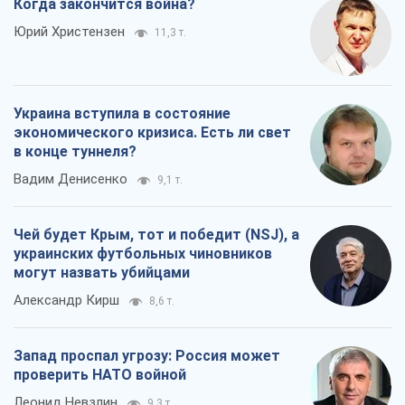
Когда закончится война?
Юрий Христензен
11,3 т.
Украина вступила в состояние
экономического кризиса. Есть ли свет
в конце туннеля?
Вадим Денисенко
9,1 т.
Чей будет Крым, тот и победит (NSJ), а
украинских футбольных чиновников
могут назвать убийцами
Александр Кирш
8,6 т.
Запад проспал угрозу: Россия может
проверить НАТО войной
Леонид Невзлин
9,3 т.