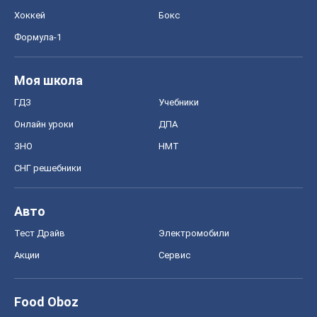
Хоккей
Бокс
Формула-1
Моя школа
ГДЗ
Учебники
Онлайн уроки
ДПА
ЗНО
НМТ
СНГ решебники
Авто
Тест Драйв
Электромобили
Акции
Сервис
Food Oboz