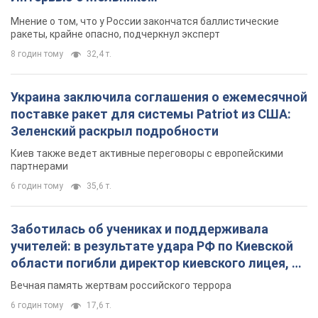
Мнение о том, что у России закончатся баллистические
ракеты, крайне опасно, подчеркнул эксперт
8 годин тому
32,4 т.
Украина заключила соглашения о ежемесячной
поставке ракет для системы Patriot из США:
Зеленский раскрыл подробности
Киев также ведет активные переговоры с европейскими
партнерами
6 годин тому
35,6 т.
Заботилась об учениках и поддерживала
учителей: в результате удара РФ по Киевской
области погибли директор киевского лицея, её
муж и внук
Вечная память жертвам российского террора
6 годин тому
17,6 т.