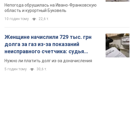
Непогода обрушилась на Ивано-Франковскую
область и курортный Буковель
10 годин тому
22,6 т.
Женщине начислили 729 тыс. грн
долга за газ из-за показаний
неисправного счетчика: судья
вынес неожиданное решение
Нужно ли платить долг из-за доначисления
5 годин тому
30,6 т.