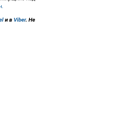
н.
el
и в
Viber
. Не