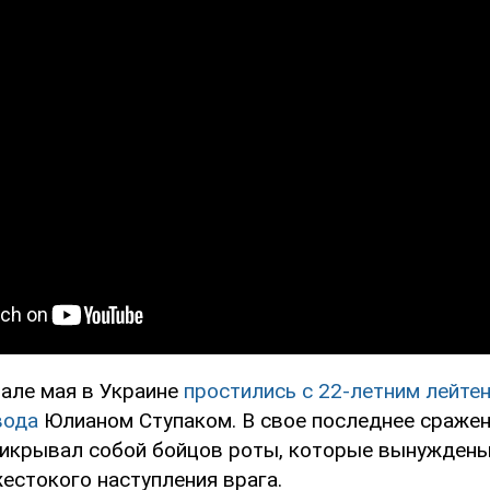
чале мая в Украине
простились с 22-летним лейте
вода
Юлианом Ступаком. В свое последнее сраже
икрывал собой бойцов роты, которые вынуждены
естокого наступления врага.