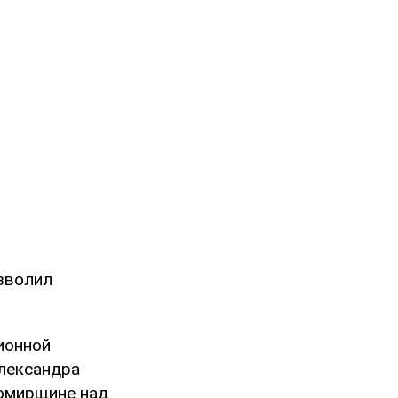
озволил
ионной
Александра
омирщине над