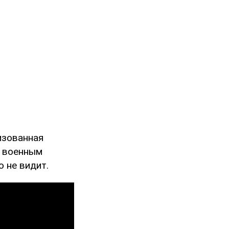
изованная
м военным
о не видит.