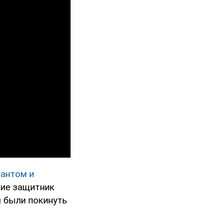
нантом и
ние защитник
 были покинуть