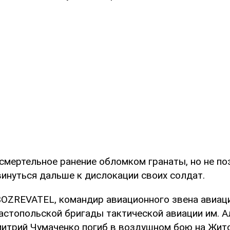
 смертельное ранение обломком гранаты, но не п
инуться дальше к дислокации своих солдат.
OZREVATEL, командир авиационного звена авиац
астопольской бригады тактической авиации им. 
итрий Чумаченко погиб в воздушном бою на Жит