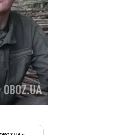
 OBOZ.UA в