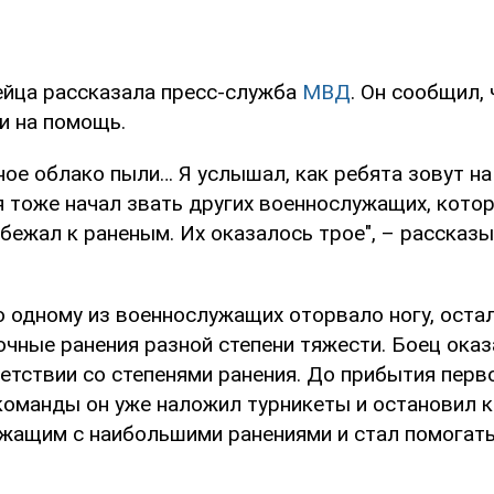
йца рассказала пресс-служба
МВД
. Он сообщил,
и на помощь.
ное облако пыли… Я услышал, как ребята зовут н
я тоже начал звать других военнослужащих, кото
 бежал к раненым. Их оказалось трое", – рассказ
о одному из военнослужащих оторвало ногу, оста
очные ранения разной степени тяжести. Боец ока
етствии со степенями ранения. До прибытия перв
команды он уже наложил турникеты и остановил 
жащим с наибольшими ранениями и стал помогать