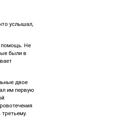
 что услышал,
а помощь. Не
рые были в
ывает
льные двое
зал им первую
ой
кровотечения
 третьему.