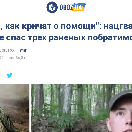
 как кричат о помощи": нацгв
 спас трех раненых побратим
орилко
War
04
36,5 т.