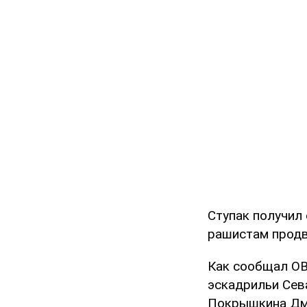
Ступак получил
рашистам продв
Как сообщал OB
эскадрильи Сев
Покрышкина Дм