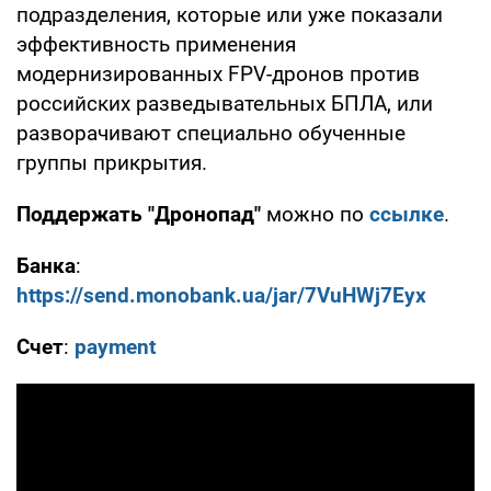
подразделения, которые или уже показали
эффективность применения
модернизированных FPV-дронов против
российских разведывательных БПЛА, или
разворачивают специально обученные
группы прикрытия.
Поддержать "Дронопад"
можно по
ссылке
.
Банка
:
https://send.monobank.ua/jar/7VuHWj7Eyx
Счет
:
payment