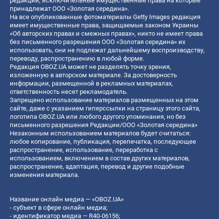
редакции, исключительные имущественные права на которые
принадлежат ООО «Золотая середина».
На все опубликованные фотоматериалы Getty Images редакция
имеет имущественные права, защищаемые законом Украины
«Об авторских правах и смежных правах», никто не имеет права
без письменного разрешения ООО «Золотая середина» их
использовать, они не подлежат дальнейшему воспроизводству,
переводу, распространению в любой форме.
Редакция OBOZ.UA может не разделять точку зрения,
изложенную в авторском материале. За достоверность
информации, размещенной в рекламных материалах,
ответственность несет рекламодатель.
Запрещено использование материалов размещенных на этом
сайте, даже с указанием гиперссылки на страницу этого сайта,
логотипа OBOZ.UA или любого другого упоминания, но без
письменного разрешения Редакции/ООО «Золотая середина»
Незаконным использованием материалов будет считаться:
любое копирование, публикация, перепечатка, последующее
распространение, использование, переработка с
использованием, включением в состав других материалов,
распространение, адаптация, перевод и другие подобные
изменения материала.
Название онлайн медиа — «OBOZ.UA»
- субъект в сфере онлайн медиа;
- идентификатор медиа — R40-06156;