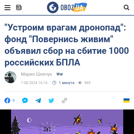
"Устроим врагам дронопад":
фонд "Повернись живим"
объявил сбор на сбитие 1000
российских БПЛА
Мария Шевчук
War
7.08.2024 16:16
1 минута
969
0