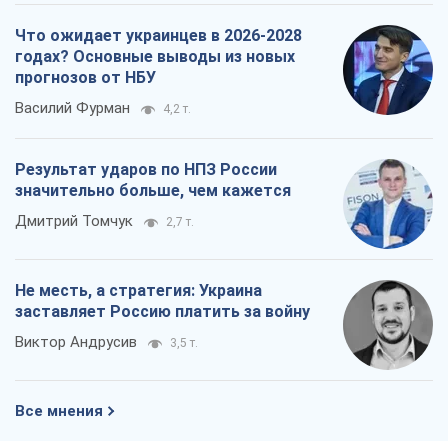
Дмитрий Томчук
2,7 т.
Не месть, а стратегия: Украина
заставляет Россию платить за войну
Виктор Андрусив
3,5 т.
Все мнения
О компании
Команда
Правовая информация
Политика
конфиденциальности
Реклама на сайте
Документы