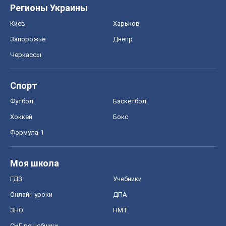
Футбол
Баскетбол
Хоккей
Бокс
Формула-1
Моя школа
ГДЗ
Учебники
Онлайн уроки
ДПА
ЗНО
НМТ
СНГ решебники
Авто
Тест Драйв
Электромобили
Акции
Сервис
Food Oboz