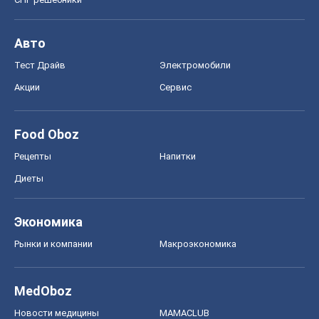
Рецепты
Напитки
Диеты
Экономика
Рынки и компании
Mакроэкономика
MedOboz
Новости медицины
MAMACLUB
Шоу
Афиша
Сплетни
Красота
Мода
Женский Журнал