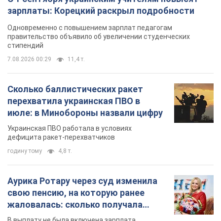
перехватила украинская ПВО в
июле: в Минобороны назвали цифру
Украинская ПВО работала в условиях
дефицита ракет-перехватчиков
годину тому
4,8 т.
Аурика Ротару через суд изменила
свою пенсию, на которую ранее
жаловалась: сколько получала
певица
В выплату не была включена зарплата
артистки за время работы в Черновицкой
филармонии
за 12 годин