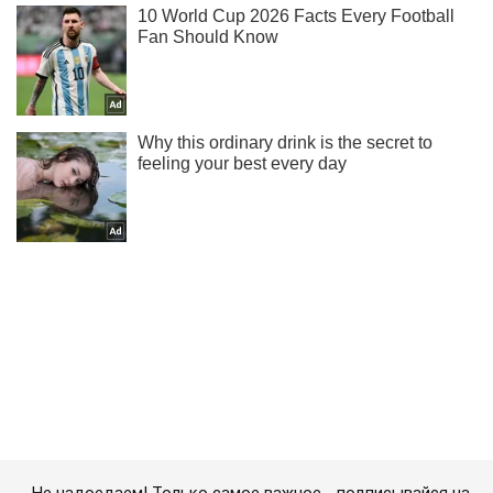
Не надоедаем! Только самое важное - подписывайся на
наш Telegram-канал
Подписаться
Подписаться
В Буче мать...
Важное