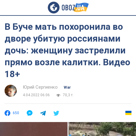
В Буче мать похоронила во
дворе убитую россиянами
дочь: женщину застрелили
прямо возле калитки. Видео
18+
Юрий Сергиенко
War
4.04.2022 06:06
70,3 т.
650