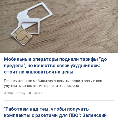
Мобильные операторы подняли тарифы "до
предела", но качество связи ухудшилось:
стоит ли жаловаться на цены
Почему цены на мобильную связь выросли в разы и как
улучшить качество интернета в телефоне
4 години тому
34,4 т.
"Работаем над тем, чтобы получить
комплекты с ракетами для ПВО": Зеленский
заслушал доклад Драпатого и объявил о
новых мерах
В частности, он обсудил с главнокомандующим кадровые
вопросы в украинской армии
2 години тому
1,0 т.
В оккупированной Ялте прогремели мощные
взрывы: поднимается черный дым. Фото и