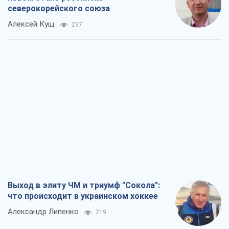
Выход в элиту ЧМ и триумф "Сокола":
что происходит в украинском хоккее
Александр Липенко
219
Что ожидает украинцев в 2026-2028
годах? Основные выводы из новых
прогнозов от НБУ
Василий Фурман
4,2 т.
Результат ударов по НПЗ России
значительно больше, чем кажется