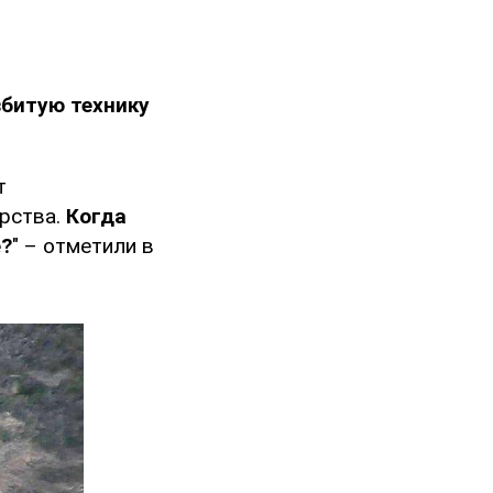
збитую технику
т
рства.
Когда
е?
" – отметили в