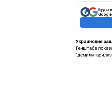
Будьте
Google
Украинские за
Генштабе показ
"демилитарилаз