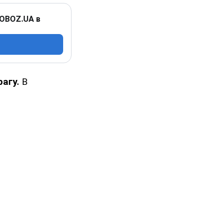
 OBOZ.UA в
рагу.
В