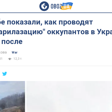
е показали, как проводят
рилазацию" оккупантов в Укр
 после
кова
War
01
12,3 т.