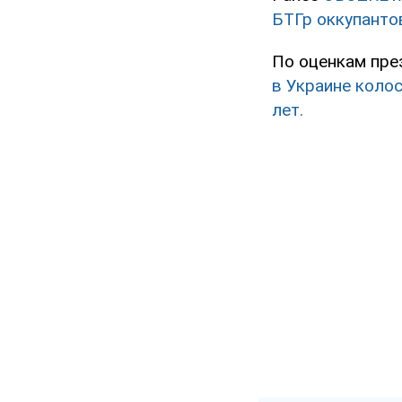
БТГр оккупант
По оценкам пре
в Украине коло
лет.