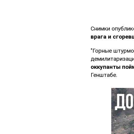
Снимки опублик
врага и сгорев
"Горные штурмо
демилитаризаци
оккупанты пойм
Генштабе.