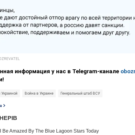
нная информация у нас в Telegram-канале
obozr
и!
с Украиной
Война в Украине
Генеральный штаб ВСУ
а