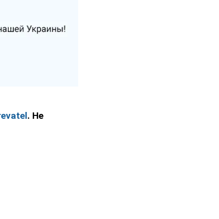
evatel
. Не