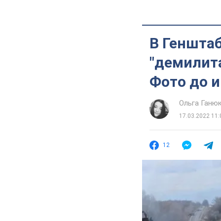
В Генштаб
"демилита
Фото до и
Ольга Ганю
17.03.2022 11:
12