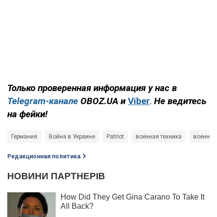
Только проверенная информация у нас в
Telegram-канале
OBOZ.UA и
Viber
.
Не ведитесь
на фейки!
Германия
Война в Украине
Patriot
военная техника
военные
Редакционная политика