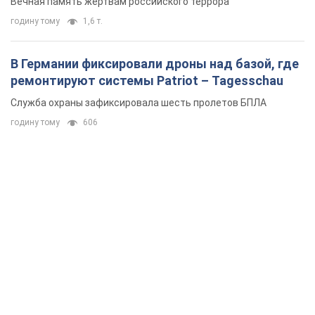
Вечная память жертвам российского террора
годину тому
1,6 т.
В Германии фиксировали дроны над базой, где
ремонтируют системы Patriot – Tagesschau
Служба охраны зафиксировала шесть пролетов БПЛА
годину тому
606