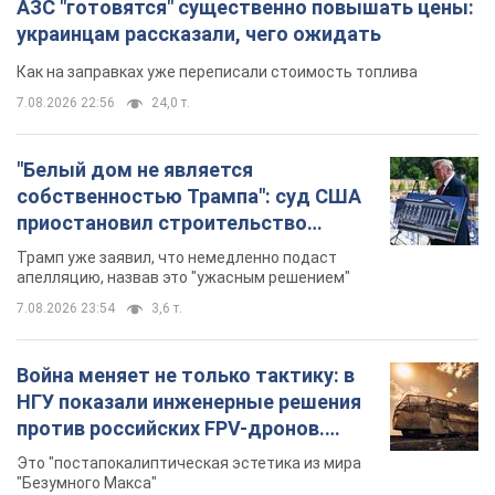
АЗС "готовятся" существенно повышать цены:
украинцам рассказали, чего ожидать
Как на заправках уже переписали стоимость топлива
7.08.2026 22:56
24,0 т.
"Белый дом не является
собственностью Трампа": суд США
приостановил строительство
бального зала стоимостью 400 млн
Трамп уже заявил, что немедленно подаст
долларов
апелляцию, назвав это "ужасным решением"
7.08.2026 23:54
3,6 т.
Война меняет не только тактику: в
НГУ показали инженерные решения
против российских FPV-дронов.
Фото
Это "постапокалиптическая эстетика из мира
"Безумного Макса"