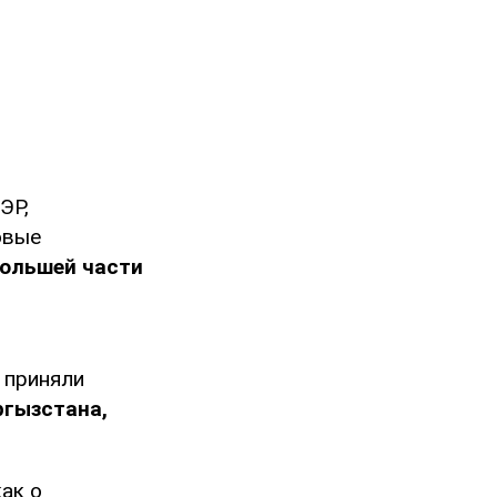
ЭР,
овые
большей части
 приняли
ргызстана,
как о