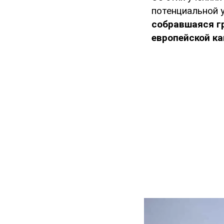
потенциальной у
собравшаяся г
европейской к