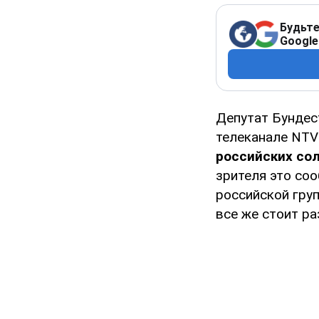
Будьте
Google
Депутат Бундес
телеканале NT
российских сол
зрителя это со
российской гру
все же стоит ра