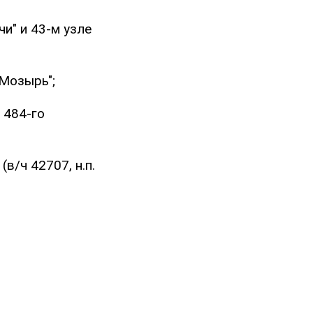
и" и 43-м узле
"Мозырь";
 484-го
в/ч 42707, н.п.