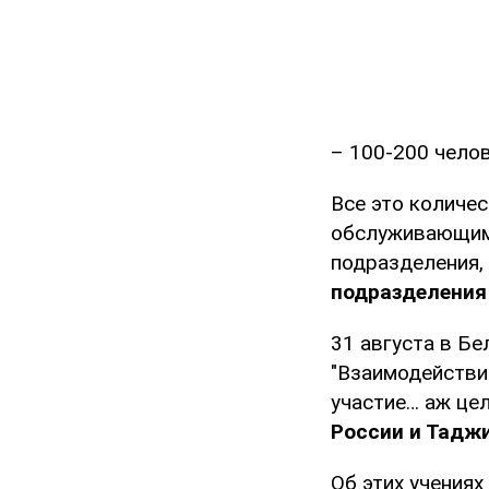
– 100-200 челов
Все это количе
обслуживающим 
подразделения,
подразделения
31 августа в Б
"Взаимодействие
участие… аж це
России и Тадж
Об этих учениях