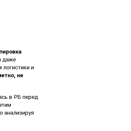
ппировка
я даже
м логистики и
етно, не
ась в РБ перед
 этим
о анализируя