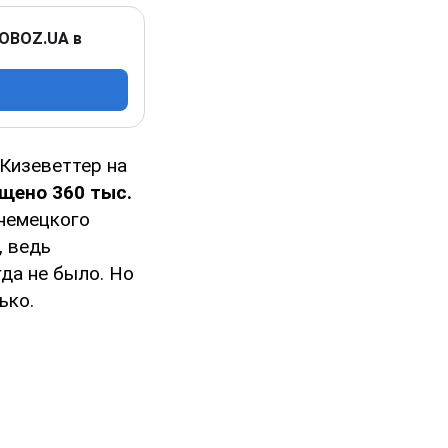
 OBOZ.UA в
 Кизеветтер на
ещено 360 тыс.
 немецкого
, ведь
да не было. Но
ько.