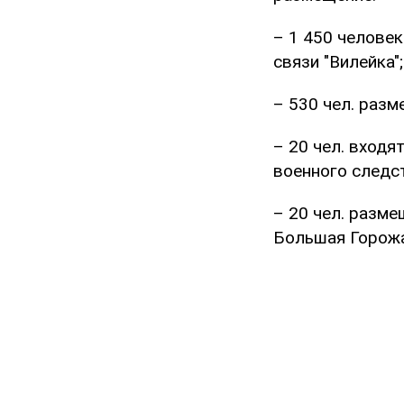
– 1 450 человек
связи "Вилейка";
– 530 чел. разм
– 20 чел. входя
военного следс
– 20 чел. разме
Большая Горожа