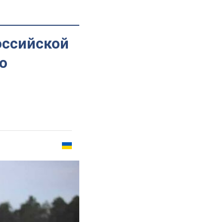
оссийской
го