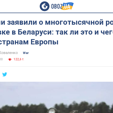
ии заявили о многотысячной р
ке в Беларуси: так ли это и че
странам Европы
Коваленко
War
00
122,6 т.