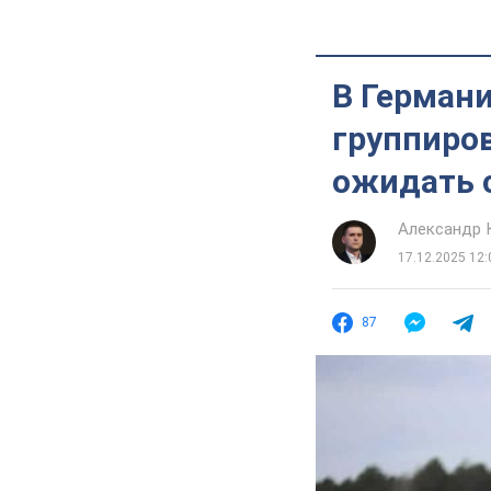
В Герман
группиров
ожидать 
Александр 
17.12.2025 12:
87