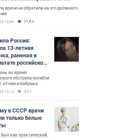
ессивном" раке
а врачи не обратили на это должного
ния
11,9 т.
26 12:46
била Россия:
ла 13-летняя
чка, раненая в
льтате российской
и на Сумскую
день во время
сть. Фото
ского обстрела погибли
т, отчим и бабушка
9,5 т.
26 12:13
му в СССР врачи
ли только белые
ты
 был как практический,