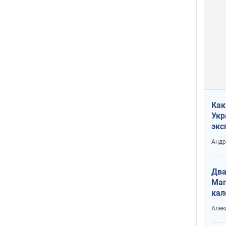
Как
Укр
экс
неф
Андр
Два
Маг
кал
Алек