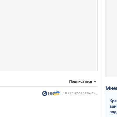
Подписаться
Мн
В Харькове разбили...
Кре
вой
под