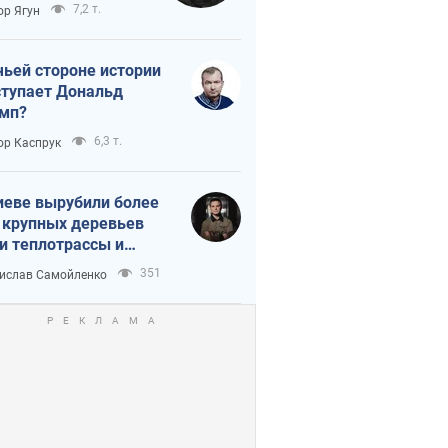
тическая
7,2 т.
ор Ягун
истика
чьей стороне истории
тупает Дональд
мп?
6,3 т.
ор Каспрук
иеве вырубили более
 крупных деревьев
и теплотрассы и
реки Генплану
351
ислав Самойленко