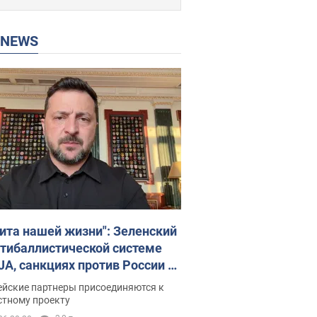
P NEWS
ита нашей жизни": Зеленский
нтибаллистической системе
JA, санкциях против России и
ержке аграриев. Видео
ейские партнеры присоединяются к
стному проекту