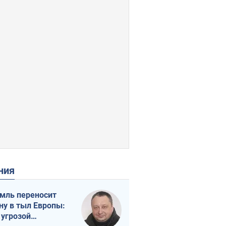
ения
мль переносит
ну в тыл Европы:
 угрозой