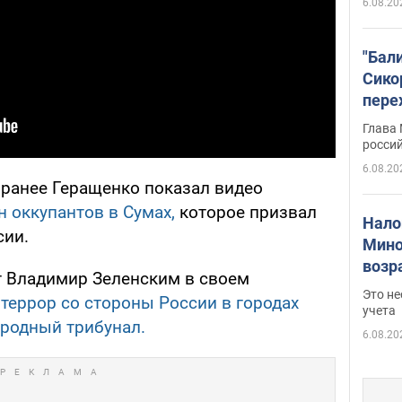
6.08.20
"Бал
Сико
пере
Укра
Глава
росси
6.08.20
ранее Геращенко показал видео
н оккупантов в Сумах,
которое призвал
Нало
сии.
Мино
возра
т Владимир Зеленским в своем
нужн
Это н
о
террор со стороны России в городах
учета
ародный трибунал.
6.08.20