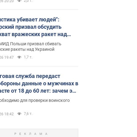
2,0 т.
26 20:20
истика убивает людей":
рский призвал обсудить
хват вражеских ракет над
иной
 МИД Польши призвал сбивать
йские ракеты над Украиной
1,7 т.
26 19:47
говая служба передаст
бороны данные о мужчинах в
сте от 18 до 60 лет: зачем это
о
еобходимо для проверки воинского
7,6 т.
26 18:42