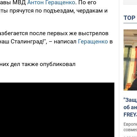
главы МВД
Антон Геращенко
. По его
ты прячутся по подъездам, чердакам и
TO
разбегается после первых же выстрелов
наш Сталинград!", – написал
Геращенко
в
них дел также опубликовал
"Защ
об а
FREY
подд
Европ
совме