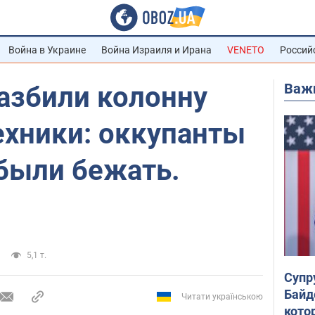
Война в Украине
Война Израиля и Ирана
VENETO
Россий
Важ
азбили колонну
ехники: оккупанты
ыли бежать.
5,1 т.
Супр
Байд
Читати українською
кото