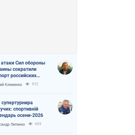
 атаки Сил обороны
аины сократили
порт российских
тепродуктов
972
ей Клименко
 супертурнира
учих: спортивній
ендарь осени-2026
603
сандр Липенко