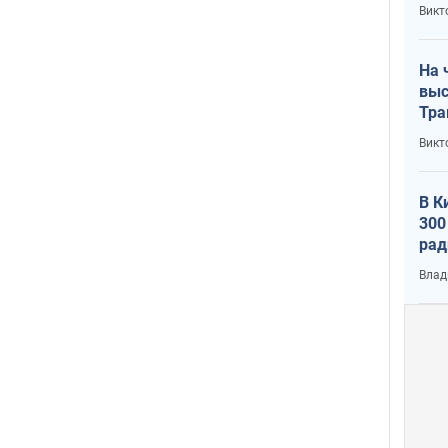
кри
Викт
лог
На 
выс
Тра
Викт
В К
300
рад
воп
Влад