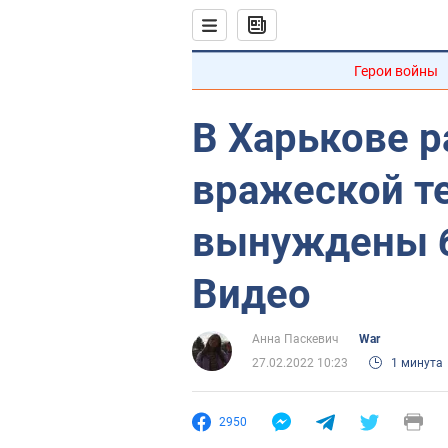
Герои войны
В Харькове р
вражеской т
вынуждены б
Видео
Анна Паскевич
War
27.02.2022 10:23
1 минута
2950