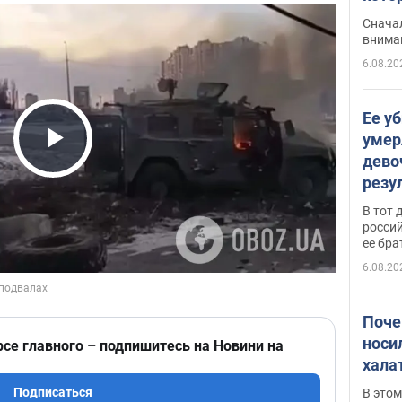
"агр
Сначал
внима
6.08.20
Ее у
умер
дево
Play Video
резу
атак
В тот 
обла
россий
ее бра
6.08.20
Поче
носи
рсе главного – подпишитесь на Новини на
хала
Подписаться
В этом