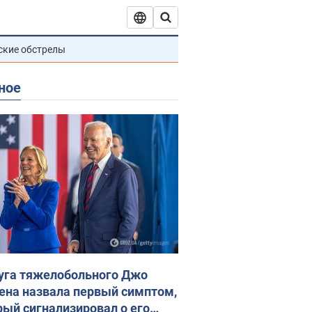
ские обстрелы
ное
уга тяжелобольного Джо
ена назвала первый симптом,
рый сигнализировал о его