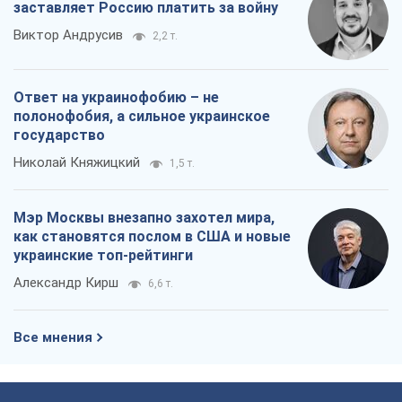
Мэр Москвы внезапно захотел мира,
как становятся послом в США и новые
украинские топ-рейтинги
Александр Кирш
6,6 т.
Все мнения
О компании
Команда
Правовая информация
Политика
конфиденциальности
Реклама на сайте
Документы
Редакционная политика
Журналисты OBOZ.UA на месте