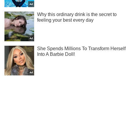
Не надоедаем! Только самое важное - подписывайся на
наш Telegram-канал
Подписаться
Подписаться
В Херсоне люди...