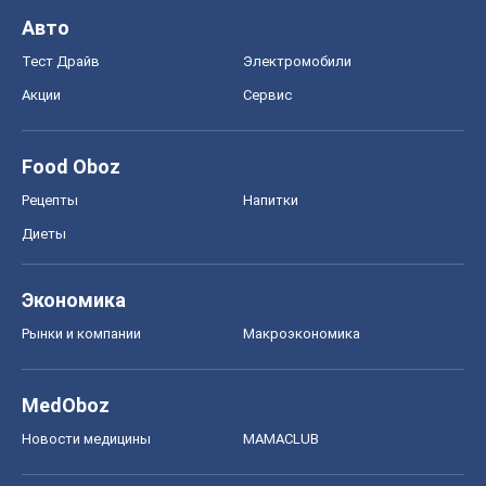
Диеты
Экономика
Рынки и компании
Mакроэкономика
MedOboz
Новости медицины
MAMACLUB
Шоу
Афиша
Сплетни
Красота
Мода
Женский Журнал