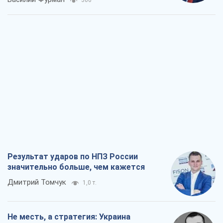
Результат ударов по НПЗ России
значительно больше, чем кажется
Дмитрий Томчук
1,0 т.
Не месть, а стратегия: Украина
заставляет Россию платить за войну
Виктор Андрусив
2,2 т.
Ответ на украинофобию – не
полонофобия, а сильное украинское
государство
Николай Княжицкий
1,5 т.