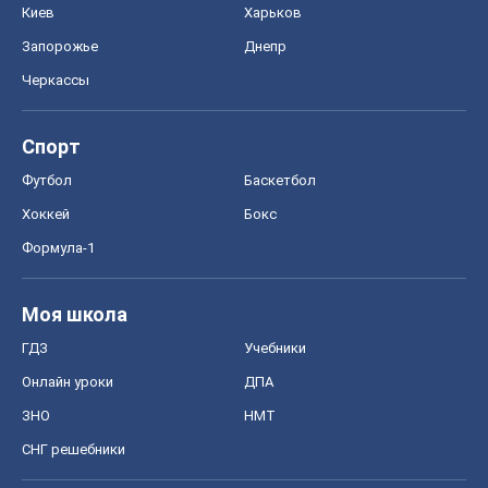
Формула-1
Моя школа
ГДЗ
Учебники
Онлайн уроки
ДПА
ЗНО
НМТ
СНГ решебники
Авто
Тест Драйв
Электромобили
Акции
Сервис
Food Oboz
Рецепты
Напитки