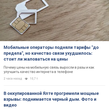
предела", но качество связи ухудшилось:
стоит ли жаловаться на цены
Почему цены на мобильную связь выросли в разы и как
улучшить качество интернета в телефоне
2 часа назад
10,7 т.
В оккупированной Ялте прогремели мощные
взрывы: поднимается черный дым. Фото и
видео
Город, вероятно, подвергся атаке дронов
26 минут назад
702
В Коблево в Николаевской области произошел
взрыв в море: погиб мужчина, есть
пострадавшие
Мужчина, вероятно, подорвался на морской мине