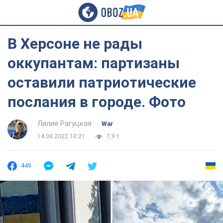
В Херсоне не рады
оккупантам: партизаны
оставили патриотические
послания в городе. Фото
Лилия Рагуцкая
War
14.08.2022 10:21
7,9 т.
449