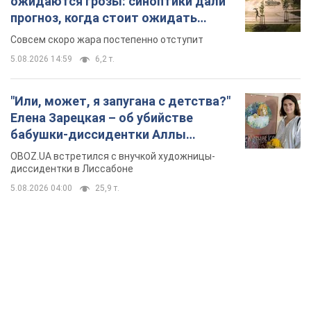
ожидаются грозы: синоптики дали
прогноз, когда стоит ожидать
изменения погоды
Совсем скоро жара постепенно отступит
5.08.2026 14:59
6,2 т.
"Или, может, я запугана с детства?"
Елена Зарецкая – об убийстве
бабушки-диссидентки Аллы
Горской, критике сына Стуса и
OBOZ.UA встретился с внучкой художницы-
бегстве в Португалию с пятью
диссидентки в Лиссабоне
детьми
5.08.2026 04:00
25,9 т.