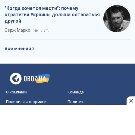
"Когда хочется мести": почему
стратегия Украины должна оставаться
другой
Серж Марко
6,3 т.
Все мнения
О компании
Команда
Правовая информация
Политика
конфиденциальности
Реклама на сайте
Документы
Редакционная политика
Журналисты OBOZ.UA на месте
событий