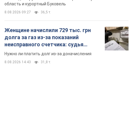
область и курортный Буковель
8.08.2026 09:27
36,5 т.
Женщине начислили 729 тыс. грн
долга за газ из-за показаний
неисправного счетчика: судья
вынес неожиданное решение
Нужно ли платить долг из-за доначисления
8.08.2026 14:43
31,8 т.