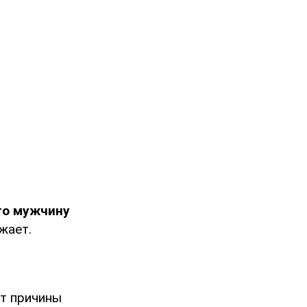
го мужчину
жает.
т причины