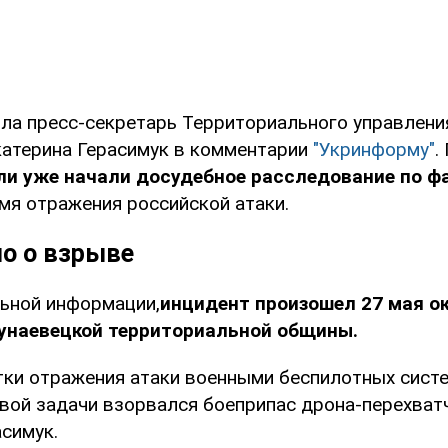
ла пресс-секретарь Территориального управлени
атерина Герасимук в комментарии
"Укринформу"
.
ли уже начали досудебное расследование по фа
мя отражения российской атаки.
но о взрыве
ьной информации,
инцидент произошел 27 мая ок
Дунаевецкой территориальной общины.
тки отражения атаки военными беспилотных систе
вой задачи взорвался боеприпас дрона-перехватч
симук.