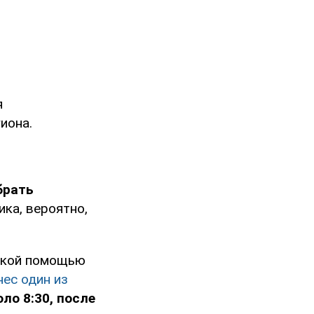
я
иона.
брать
ика, вероятно,
нской помощью
нес один из
ло 8:30, после