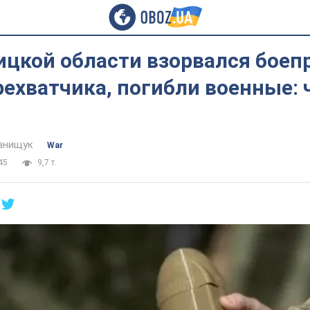
ицкой области взорвался боеп
ехватчика, погибли военные: 
анищук
War
45
9,7 т.