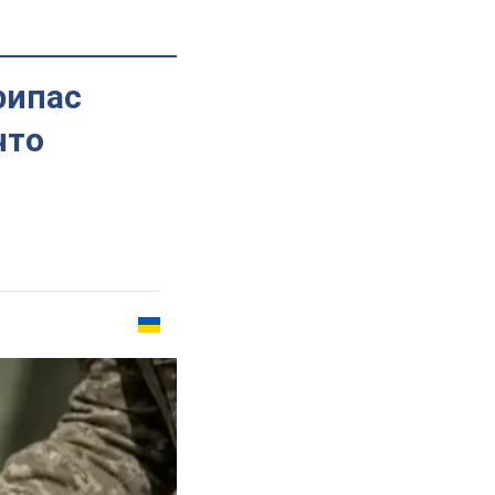
рипас
что