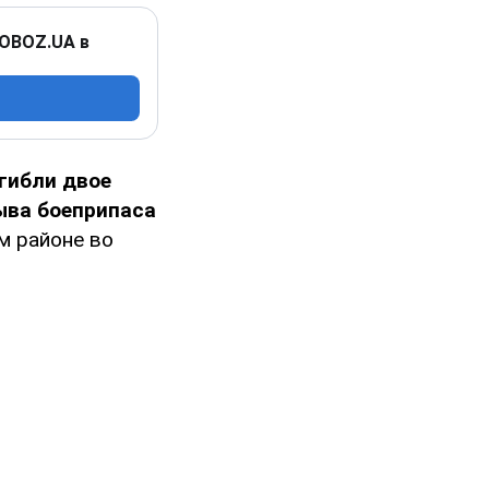
 OBOZ.UA в
гибли двое
ыва боеприпаса
м районе во