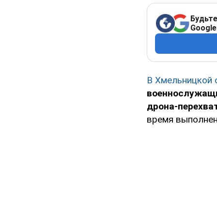
Будьте
Google
В Хмельницкой
военнослужащи
дрона-перехва
время выполнен