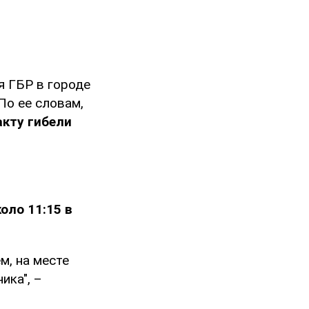
я ГБР в городе
 По ее словам,
кту гибели
оло 11:15 в
м, на месте
ика", –