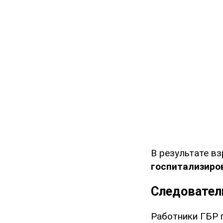
В результате в
госпитализиров
Следовател
Работники ГБР 