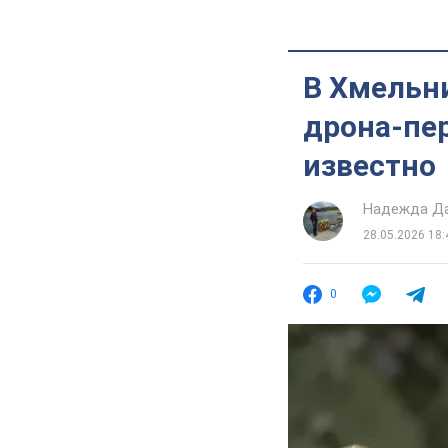
В Хмельн
дрона-пер
известно
Надежда Д
28.05.2026 18:
0