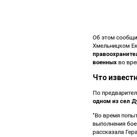
Об этом сообщи
Хмельницком Ек
правоохраните
военных
во вре
Что извест
По предварител
одном из сел 
"Во время попы
выполнения бое
рассказала Гера