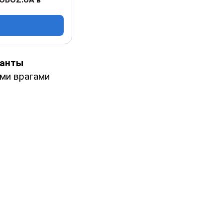
панты
ыми врагами