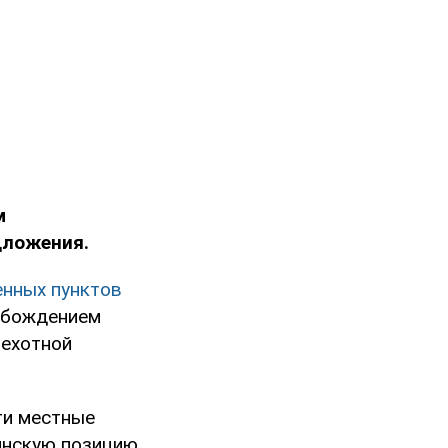
м
дложения.
енных пунктов
обождением
пехотной
ти местные
нскую позицию.