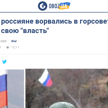
 россияне ворвались в горсове
свою "власть"
кова
War
3
12,1 т.