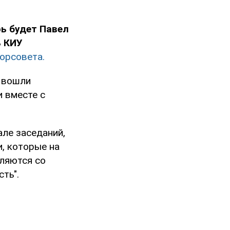
рь будет Павел
ь КИУ
горсовета.
а вошли
 вместе с
але заседаний,
, которые на
вляются со
ть".