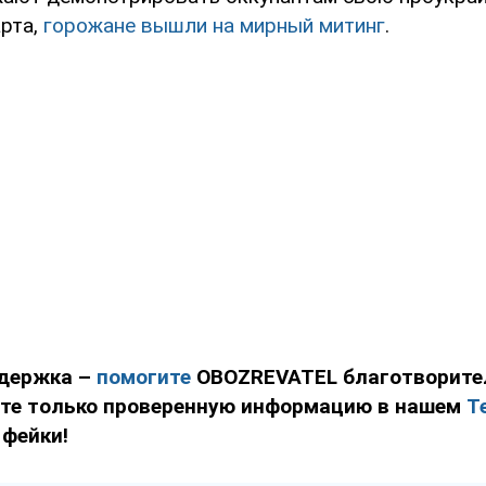
арта,
горожане вышли на мирный митинг
.
держка –
помогите
OBOZREVATEL благотворит
йте только проверенную информацию в нашем
T
 фейки!