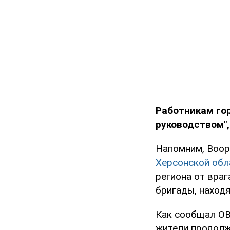
Работникам го
руководством",
Напомним, Воо
Херсонской обл
региона от враг
бригады, находя
Как сообщал OB
жители продолж