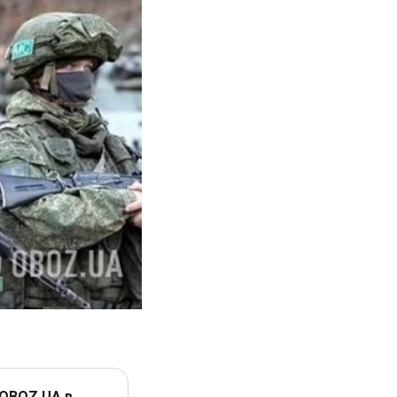
 OBOZ.UA в