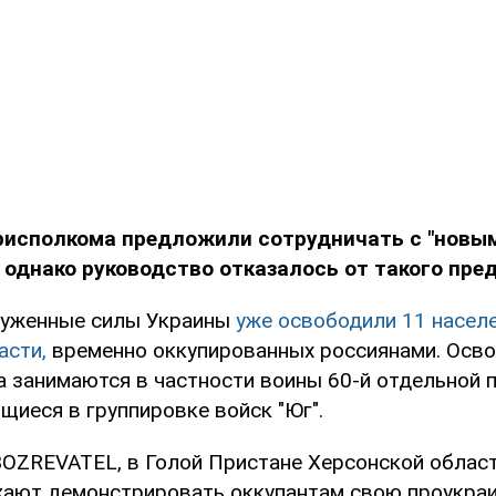
рисполкома предложили сотрудничать с "новы
 однако руководство отказалось от такого пре
руженные силы Украины
уже освободили 11 насел
асти,
временно оккупированных россиянами. Осв
а занимаются в частности воины 60-й отдельной 
щиеся в группировке войск "Юг".
OZREVATEL, в Голой Пристане Херсонской облас
ают демонстрировать оккупантам свою проукраи