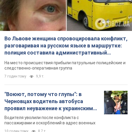
Во Львове женщина спровоцировала конфликт,
разговаривая на русском языке в маршрутке:
полиция составила административный
протокол. Видео
На место происшествия прибыли патрульные полицейские и
следственно-оперативная группа
7 годин тому
9,9 т.
"Воюют, потому что глупы": в
Черновцах водитель автобуса
проявил неуважение к украинским
военным и поплатился за это.
Водителя уволили после конфликта с
Видео
пассажирами и оскорблений в адрес военных
10 годин тому
8,7 т.