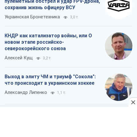
пулеметный обстрел и удар FPV-дрона,
сохранив жизнь офицеру ВСУ
Украинская Бронетехника
3,0 т.
КНДР как катализатор войны, или О
новом этапе российско-
северокорейского союза
Алексей Кущ
3,2 т.
Выход в элиту ЧМ и триумф "Сокола":
что происходит в украинском хоккее
Александр Липенко
1,1 т.
Что ожидает украинцев в 2026-2028
годах? Основные выводы из новых
прогнозов от НБУ
Василий Фурман
21,8 т.