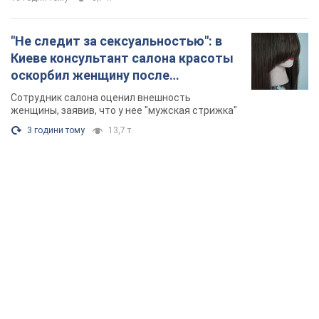
"Не следит за сексуальностью": в
Киеве консультант салона красоты
оскорбил женщину после
химиотерапии, разгорелся скандал.
Сотрудник салона оценил внешность
Фото
женщины, заявив, что у нее "мужская стрижка"
3 години тому
13,7 т.