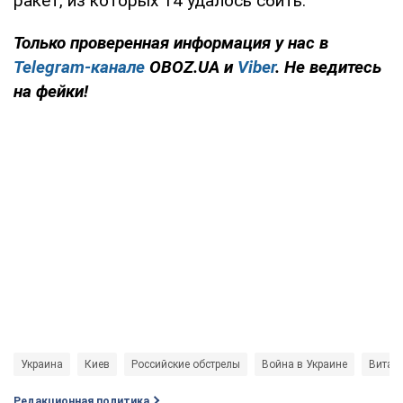
ракет, из которых 14 удалось сбить.
Только
проверенная информация у нас в
Telegram-канале
OBOZ.UA и
Viber
. Не ведитесь
на фейки!
Украина
Киев
Российские обстрелы
Война в Украине
Витал
Редакционная политика